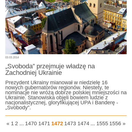
03.03.2014
„Svoboda” przejmuje władzę na
Zachodniej Ukrainie
Prezydent Ukrainy mianował w niedzielę 16
nowych gubernatorów regionów. Niestety, te
nominacje nie wróżą dobrze polskiej mniejszości na
Ukrainie. Stanowiska objęli bowiem ludzie z
nacjonalistycznej, gloryfikującej UPA i Banderę -
„Svobody”.
«
1
2
...
1470
1471
1472
1473
1474
...
1555
1556
»