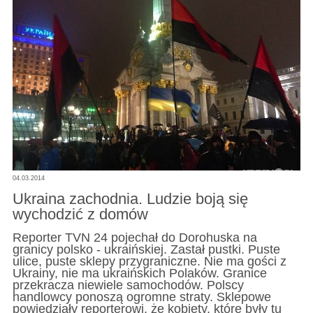
04.03.2014
Ukraina zachodnia. Ludzie boją się
wychodzić z domów
Reporter TVN 24 pojechał do Dorohuska na
granicy polsko - ukraińskiej. Zastał pustki. Puste
ulice, puste sklepy przygraniczne. Nie ma gości z
Ukrainy, nie ma ukraińskich Polaków. Granice
przekracza niewiele samochodów. Polscy
handlowcy ponoszą ogromne straty. Sklepowe
powiedziały reporterowi, że kobiety, które były tu