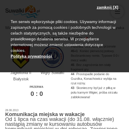
zamknij [X]
Ten serwis wykorzystuje pliki cookies. Używamy informacji
zapisanych za pomocą cookies i podobnych technologii w
Wiadomości
Sport
Biznes, rolnictwo
Kultura i rozrywka
celach statystycznych, są także niezbędne do
Trwa transmisja na żywo
prawidłowego działania serwisu. W przeglądarce
internetowej możesz zmienić ustawienia dotyczące
Przerwa
Wracamy po przerwie
cookies.
45+1
Koniec pierwszej połowy.
Bezbramkowy remis. Typowe 0:0 i
Polityka prywatności
.
mecz walki.
45
Bez zagrożenia ten stały
fragment gry.
Jagiellonia II
Wigry Suwałki
44
Prostopadle podanie do
Guzdka, Konachowicz wybija na
Białystok
rzut rożny.
PRZERWA
43
Skonieczny był już z piłką w
0 : 0
polu karnym Wigier, próba strzału
zablokowana!
41
Gużewski napomniany żółtą
kartką za faul taktyczny
28.06.2013
Komunikacja miejska w wakacje
Od 1 lipca na czas wakacji (do 31.08. włącznie)
nastąpią zmiany w kursowaniu autobusów