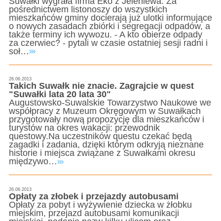
Suwałki wygrała firma Eko z Jeleniewa. Za
pośrednictwem listonoszy do wszystkich
mieszkańców gminy docierają już ulotki informujące
o nowych zasadach zbiórki i segregacji odpadów, a
także terminy ich wywozu. - A kto obierze odpady
za czerwiec? - pytali w czasie ostatniej sesji radni i
soł…
26.06.2013
Takich Suwałk nie znacie. Zagrajcie w quest
"Suwałki lata 20 lata 30"
Augustowsko-Suwalskie Towarzystwo Naukowe we
współpracy z Muzeum Okręgowym w Suwałkach
przygotowały nową propozycję dla mieszkańców i
turystów na okres wakacji: przewodnik
questowy.Na uczestników questu czekać będą
zagadki i zadania, dzięki którym odkryją nieznane
historie i miejsca związane z Suwałkami okresu
międzywo…
26.06.2013
Opłaty za złobek i przejazdy autobusami
Opłaty za pobyt i wyżywienie dziecka w żłobku
miejskim, przejazd autobusami komunikacji