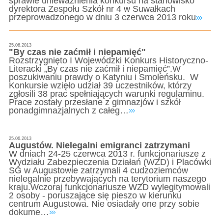
sprawie unieważnienia konkursu na stanowisko
dyrektora Zespołu Szkół nr 4 w Suwałkach
przeprowadzonego w dniu 3 czerwca 2013 roku
25.06.2013
"By czas nie zaćmił i niepamięć"
Rozstrzygnięto I Wojewódzki Konkurs Historyczno-
Literacki „By czas nie zaćmił i niepamięć”.W
poszukiwaniu prawdy o Katyniu i Smoleńsku. W
Konkursie wzięło udział 39 uczestników, którzy
zgłosili 38 prac spełniających warunki regulaminu.
Prace zostały przesłane z gimnazjów i szkół
ponadgimnazjalnych z całeg…
25.06.2013
Augustów. Nielegalni emigranci zatrzymani
W dniach 24-25 czerwca 2013 r. funkcjonariusze z
Wydziału Zabezpieczenia Działań (WZD) i Placówki
SG w Augustowie zatrzymali 4 cudzoziemców
nielegalnie przebywających na terytorium naszego
kraju.Wczoraj funkcjonariusze WZD wylegitymowali
2 osoby - poruszające się pieszo w kierunku
centrum Augustowa. Nie osiadały one przy sobie
dokume…