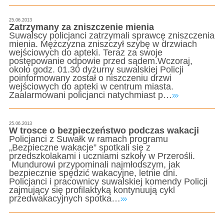
25.06.2013
Zatrzymany za zniszczenie mienia
Suwalscy policjanci zatrzymali sprawcę zniszczenia
mienia. Mężczyzna zniszczył szybę w drzwiach
wejściowych do apteki. Teraz za swoje
postępowanie odpowie przed sądem.Wczoraj,
około godz. 01.30 dyżurny suwalskiej Policji
poinformowany został o niszczeniu drzwi
wejściowych do apteki w centrum miasta.
Zaalarmowani policjanci natychmiast p…
25.06.2013
W trosce o bezpieczeństwo podczas wakacji
Policjanci z Suwałk w ramach programu
„Bezpieczne wakacje” spotkali się z
przedszkolakami i uczniami szkoły w Przerośli.
Mundurowi przypominali najmłodszym, jak
bezpiecznie spędzić wakacyjne, letnie dni.
Policjanci i pracownicy suwalskiej komendy Policji
zajmujący się profilaktyką kontynuują cykl
przedwakacyjnych spotka…