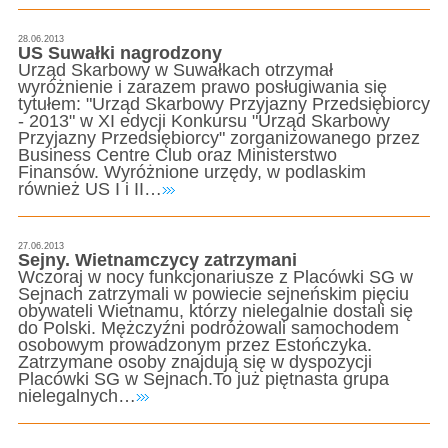
28.06.2013
US Suwałki nagrodzony
Urząd Skarbowy w Suwałkach otrzymał
wyróżnienie i zarazem prawo posługiwania się
tytułem: "Urząd Skarbowy Przyjazny Przedsiębiorcy
- 2013" w XI edycji Konkursu "Urząd Skarbowy
Przyjazny Przedsiębiorcy" zorganizowanego przez
Business Centre Club oraz Ministerstwo
Finansów. Wyróżnione urzędy, w podlaskim
również US I i II…
27.06.2013
Sejny. Wietnamczycy zatrzymani
Wczoraj w nocy funkcjonariusze z Placówki SG w
Sejnach zatrzymali w powiecie sejneńskim pięciu
obywateli Wietnamu, którzy nielegalnie dostali się
do Polski. Mężczyźni podróżowali samochodem
osobowym prowadzonym przez Estończyka.
Zatrzymane osoby znajdują się w dyspozycji
Placówki SG w Sejnach.To już piętnasta grupa
nielegalnych…