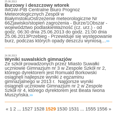
25.06.2013
Burzowy i deszczowy wtorek
IMGW-PIB Centralne Biuro Prognoz
Meteorologicznych Zespół w
BiałymstokuOstrzeżenie meteorologiczne Nr
66Zjawisko/stopień zagrożenia - Burze/1Obszar -
województwo podlaskieWażność (cz. urz.) - od
godz. 06:30 dnia 25.06.2013 do godz. 21:00 dnia
25.06.2013Przebieg - Przewiduje się występowanie
burz, podczas których opady deszczu wyniosą…
24.06.2013
Wyniki suwalskich gimnazjów
Ze szkół prowadzonych przez Miasto Suwałki
uczniowie Gimnazjum nr 3 w Zespole Szkół nr 2,
którego dyrektorem jest Romuald Borkowski
osiągnęli najlepsze wyniki z egzaminu
gimnazjalnego w 2013 r. Najgorsze wyniki
osiągnęli uczniowie Gimnazjum nr 2 w Zespole
Szkół nr 4, którego dyrektorem jest Beata Iwona
Muszyńska.
«
1
2
...
1527
1528
1529
1530
1531
...
1555
1556
»