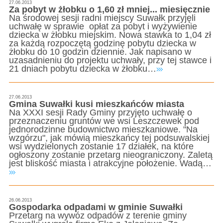
27.06.2013
Za pobyt w żłobku o 1,60 zł mniej... miesięcznie
Na środowej sesji radni miejscy Suwałk przyjęli
uchwałę w sprawie opłat za pobyt i wyżywienie
dziecka w żłobku miejskim. Nowa stawka to 1,04 zł
za każdą rozpoczętą godzinę pobytu dziecka w
żłobku do 10 godzin dziennie. Jak napisano w
uzasadnieniu do projektu uchwały, przy tej stawce i
21 dniach pobytu dziecka w żłobku…
27.06.2013
Gmina Suwałki kusi mieszkańców miasta
Na XXXI sesji Rady Gminy przyjęto uchwałę o
przeznaczeniu gruntów we wsi Leszczewek pod
jednorodzinne budownictwo mieszkaniowe. "Na
wzgórzu", jak mówią mieszkańcy tej podsuwalskiej
wsi wydzielonych zostanie 17 działek, na które
ogłoszony zostanie przetarg nieograniczony. Zaletą
jest bliskość miasta i atrakcyjne położenie. Wadą…
26.06.2013
Gospodarka odpadami w gminie Suwałki
Przetarg na wywóz odpadów z terenie gminy