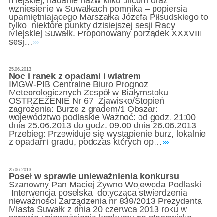
miejskiej, nadanie nazw kilku ulicom oraz
wzniesienie w Suwałkach pomnika – popiersia
upamiętniającego Marszałka Józefa Piłsudskiego to
tylko niektóre punkty dzisiejszej sesji Rady
Miejskiej Suwałk. Proponowany porządek XXXVIII
sesj…
25.06.2013
Noc i ranek z opadami i wiatrem
IMGW-PIB Centralne Biuro Prognoz
Meteorologicznych Zespół w Białymstoku
OSTRZEŻENIE Nr 67 Zjawisko/Stopień
zagrożenia: Burze z gradem/1 Obszar:
województwo podlaskie Ważnoć: od godz. 21:00
dnia 25.06.2013 do godz. 09:00 dnia 26.06.2013
Przebieg: Przewiduje się wystąpienie burz, lokalnie
z opadami gradu, podczas których op…
25.06.2013
Poseł w sprawie unieważnienia konkursu
Szanowny Pan Maciej Żywno Wojewoda Podlaski
Interwencja poselska dotycząca stwierdzenia
nieważności Zarządzenia nr 839/2013 Prezydenta
Miasta Suwałk z dnia 20 czerwca 2013 roku w