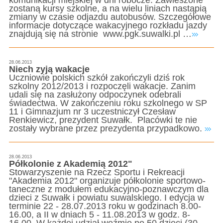
komunikacji miejskiej w dni robocze. Zawieszone
zostaną kursy szkolne, a na wielu liniach nastąpią
zmiany w czasie odjazdu autobusów. Szczegółowe
informacje dotyczące wakacyjnego rozkładu jazdy
znajdują się na stronie www.pgk.suwalki.pl …
28.06.2013
Niech zyją wakacje
Uczniowie polskich szkół zakończyli dziś rok
szkolny 2012/2013 i rozpoczęli wakacje. Zanim
udali się na zasłużony odpoczynek odebrali
świadectwa. W zakończeniu roku szkolnego w SP
11 i Gimnazjum nr 3 uczestniczył Czesław
Renkiewicz, prezydent Suwałk. Placówki te nie
zostały wybrane przez prezydenta przypadkowo.
28.06.2013
Półkolonie z Akademią 2012"
Stowarzyszenie na Rzecz Sportu i Rekreacji
"Akademia 2012" organizuje półkolonie sportowo-
taneczne z modułem edukacyjno-poznawczym dla
dzieci z Suwałk i powiatu suwalskiego. I edycja w
terminie 22 - 28.07.2013 roku w godzinach 8.00-
16.00, a II w dniach 5 - 11.08.2013 w godz. 8-
16.00. W każdej udział weźmie po 50 dzieci (30