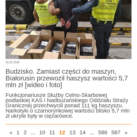
23.02.2026
Budzisko. Zamiast części do maszyn,
Białorusin przewoził haszysz wartości 5,7
mln zł [wideo i foto]
Funkcjonariusze Służby Celno-Skarbowej
podlaskiej KAS i Nadbużańskiego Oddziału Straży
Granicznej przechwycili ponad 111 kg haszyszu.
Narkotyki o czarnorynkowej wartości blisko 5,7 mln
zł ukryte były w ciężarówce.
«
1
2
...
10
11
12
13
14
...
586
587
»