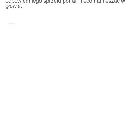
odpowiedniego sprzętu potrafi nieco namieszać w
głowie.