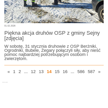
01.02.2026
Piękna akcja druhów OSP z gminy Sejny
[zdjęcia]
W sobotę, 31 stycznia druhowie z OSP Berżniki,
Ogrodniki, Bubele, Żegary połączyli siły, aby nieść
pomoc najbardziej potrzebującym osobom i
zwierzętom.
«
1
2
...
12
13
14
15
16
...
586
587
»