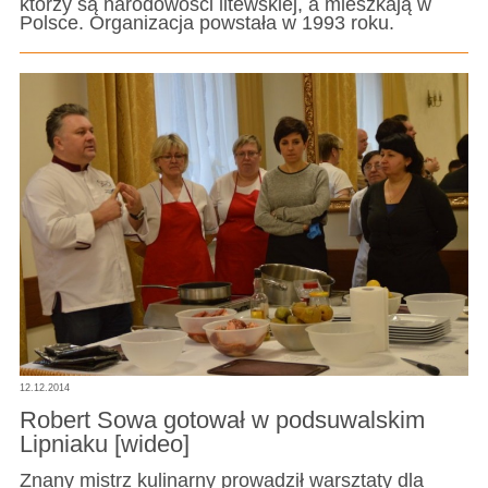
którzy są narodowości litewskiej, a mieszkają w
Polsce. Organizacja powstała w 1993 roku.
12.12.2014
Robert Sowa gotował w podsuwalskim
Lipniaku [wideo]
Znany mistrz kulinarny prowadził warsztaty dla