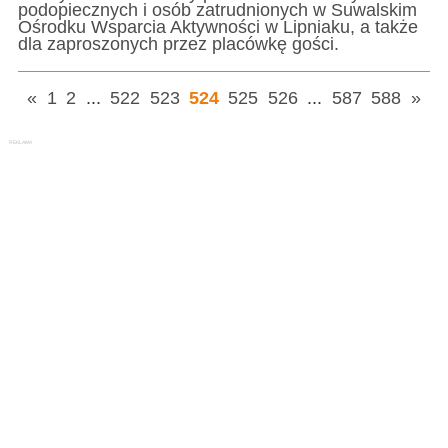
podopiecznych i osób zatrudnionych w Suwalskim
Ośrodku Wsparcia Aktywności w Lipniaku, a także
dla zaproszonych przez placówkę gości.
«
1
2
...
522
523
524
525
526
...
587
588
»