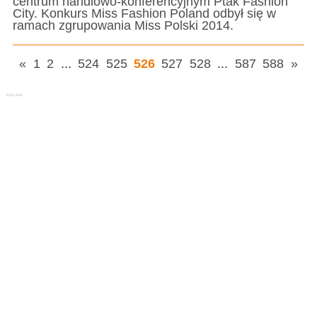
centrum handlowo-konferencyjnym Ptak Fashion
City. Konkurs Miss Fashion Poland odbył się w
ramach zgrupowania Miss Polski 2014.
«
1
2
...
524
525
526
527
528
...
587
588
»