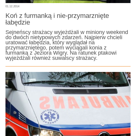
01.12.2014
Koń z furmanką i nie-przymarznięte
łabędzie
Sejneńscy strażacy wyjeżdżali w miniony weekend
do dwóch nietypowych zdarzeń. Najpierw chcieli
uratować łabędzia, który wyglądał na
przymarzniętego, potem wyciągali konia z
furmanką z Jeziora Wigry. Na ratunek ptakowi
wyjeżdżali również suwalscy strażacy.