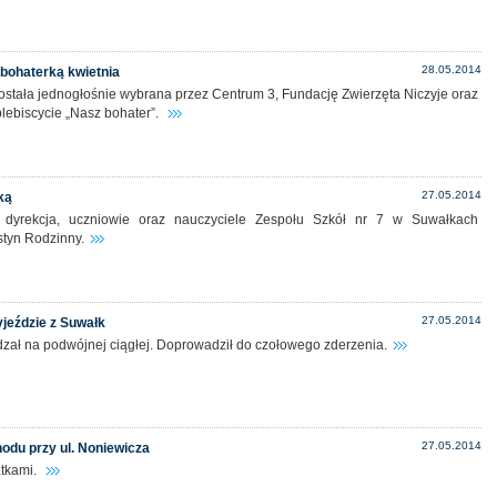
28.05.2014
bohaterką kwietnia
ostała jednogłośnie wybrana przez Centrum 3, Fundację Zwierzęta Niczyje oraz
plebiscycie „Nasz bohater”.
27.05.2014
ką
dyrekcja, uczniowie oraz nauczyciele Zespołu Szkół nr 7 w Suwałkach
styn Rodzinny.
27.05.2014
jeździe z Suwałk
zał na podwójnej ciągłej. Doprowadził do czołowego zderzenia.
27.05.2014
odu przy ul. Noniewicza
atkami.