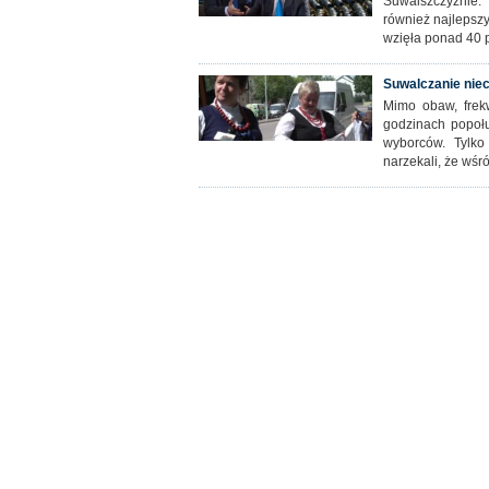
Suwalszczyźnie. 
również najlepszy
wzięła ponad 40 p
Suwalczanie niec
Mimo obaw, frek
godzinach popoł
wyborców. Tylko
narzekali, że wśr