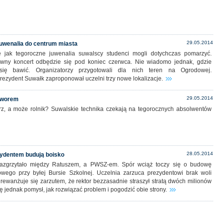
29.05.2014
juwenalia do centrum miasta
ie jak tegoroczne juwenalia suwalscy studenci mogli dotychczas pomarzyć.
wny koncert odbędzie się pod koniec czerwca. Nie wiadomo jednak, gdzie
ię bawić. Organizatorzy przygotowali dla nich teren na Ogrodowej.
rezydent Suwałk zaproponował uczelni trzy nowe lokalizacje.
29.05.2014
otworem
rz, a może rolnik? Suwalskie technika czekają na tegorocznych absolwentów
28.05.2014
zydentem budują boisko
zazgrzytało między Ratuszem, a PWSZ-em. Spór wciąż toczy się o budowę
wego przy byłej Bursie Szkolnej. Uczelnia zarzuca prezydentowi brak woli
 rewanżuje się zarzutem, że rektor bezzasadnie straszył stratą dwóch milionów
się jednak pomysł, jak rozwiązać problem i pogodzić obie strony.