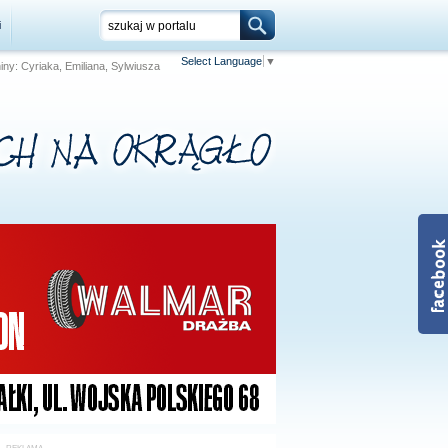
i
Select Language
▼
niny: Cyriaka, Emiliana, Sylwiusza