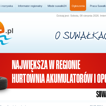
a i rozrywka
Informator regionalny
Młode suwałki24
Ogłoszenia
Praca Suwałk
Dzisiaj jest: Sobota, 08 sierpnia 2026. Imie