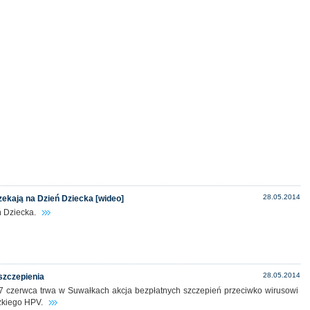
28.05.2014
ekają na Dzień Dziecka [wideo]
ń Dziecka.
28.05.2014
 szczepienia
 7 czerwca trwa w Suwałkach akcja bezpłatnych szczepień przeciwko wirusowi
zkiego HPV.