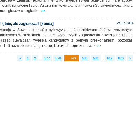
Jarosław Zieliński pokonał nie tylko swoich rywali politycznych, ale zdobył
 wynik na swojej liście. Wraz z nim wygrała lista Prawa i Sprawiedliwości, która
roc. głosów w regionie.
25.05.2014
hętnie, ale zagłosowali [sonda]
wencja w Suwałkach może być wyższa niż oczekiwano. Już we wczesnych
udniowych w niektórych lokalach wyborczych zagłosowała nawet jedna piąta
 część suwalczan wybrała kandydatów z pełnym przekonaniem, pozostali
ód 106 nazwisk nie mają nikogo, kto by ich reprezentował.
...
...
«
1
2
577
578
579
580
581
619
620
»