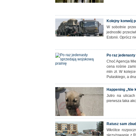
Kolejny konwój p
W sobotnie przed
jednostki przeci
Estonii. Oprócz n
Po raz jedenasty
Choć Agencja Mie
cena rośnie zami
mln zł. W kolejc
Pułaskiego, a dru
Happening „Nie k
Jutro na ulicach
pierwsza taka ak
Ratusz sam zbudu
Wkrótce rozpocz
skrzyżowanie z R