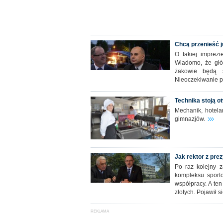
Chcą przenieść 
O takiej imprez
Wiadomo, że głó
żakowie będą s
Nieoczekiwanie p
Technika stoją 
Mechanik, hotela
gimnazjów.
Jak rektor z pre
Po raz kolejny 
kompleksu sporto
współpracy. A ten
złotych. Pojawił 