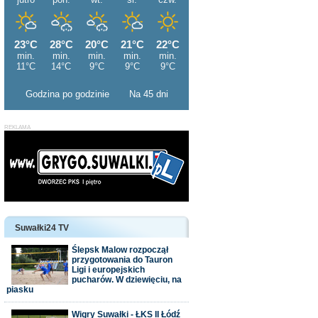
Godzina po godzinie
Na 45 dni
Suwałki24 TV
Ślepsk Malow rozpoczął
przygotowania do Tauron
Ligi i europejskich
pucharów. W dziewięciu, na
piasku
Wigry Suwałki - ŁKS II Łódź