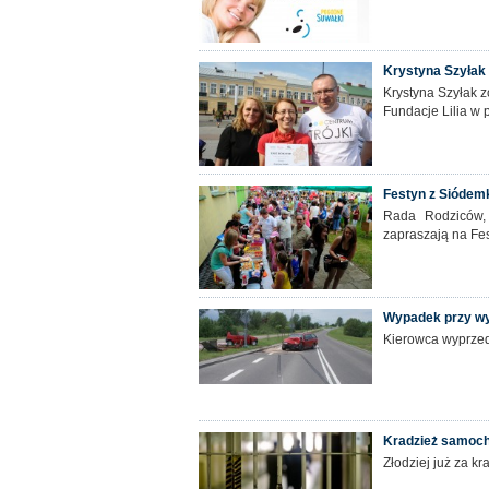
Krystyna Szyłak 
Krystyna Szyłak z
Fundacje Lilia w 
Festyn z Siódem
Rada Rodziców, 
zapraszają na Fe
Wypadek przy wy
Kierowca wyprzed
Kradzież samoch
Złodziej już za kr