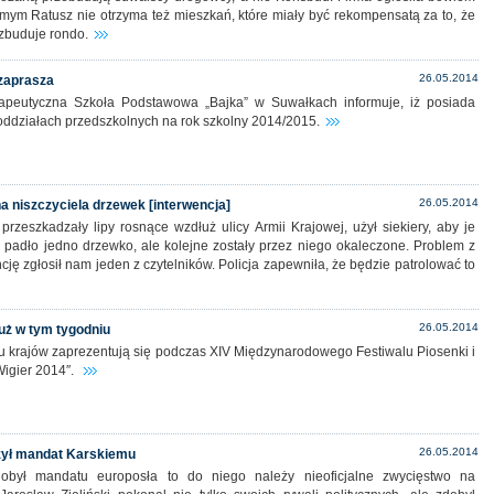
mym Ratusz nie otrzyma też mieszkań, które miały być rekompensatą za to, że
 zbuduje rondo.
26.05.2014
zaprasza
rapeutyczna Szkoła Podstawowa „Bajka” w Suwałkach informuje, iż posiada
oddziałach przedszkolnych na rok szkolny 2014/2015.
26.05.2014
na niszczyciela drzewek [interwencja]
rzeszkadzały lipy rosnące wzdłuż ulicy Armii Krajowej, użył siekiery, aby je
ą padło jedno drzewko, ale kolejne zostały przez niego okaleczone. Problem z
cję zgłosił nam jeden z czytelników. Policja zapewniła, że będzie patrolować to
26.05.2014
już w tym tygodniu
u krajów zaprezentują się podczas XIV Międzynarodowego Festiwalu Piosenki i
Wigier 2014″.
26.05.2014
czył mandat Karskiemu
był mandatu europosła to do niego należy nieoficjalne zwycięstwo na