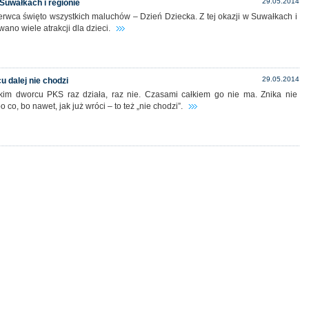
29.05.2014
Suwałkach i regionie
erwca święto wszystkich maluchów – Dzień Dziecka. Z tej okazji w Suwałkach i
wano wiele atrakcji dla dzieci.
29.05.2014
u dalej nie chodzi
kim dworcu PKS raz działa, raz nie. Czasami całkiem go nie ma. Znika nie
 co, bo nawet, jak już wróci – to też „nie chodzi”.