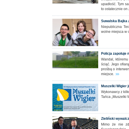
upadłość. Tym sa
to ostatecznie on
Suwalska Bajka 
Niepubliczna Te
wolne miejsca w 
Policja zapoluje 
Wandal, któremu p
ściąć. Jego ofiar
prośbą o interwen
miejsce.
Muszelki Wigier 
Wykonawcy z kilk
Tańca „Muszelki 
Zieliński wywal
Mimo że nie zdo