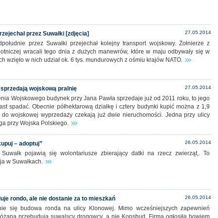
27.05.2014
rzejechał przez Suwałki [zdjęcia]
południe przez Suwałki przejechał kolejny transport wojskowy. Żołnierze z
wlotniczej wracali tego dnia z dużych manewrów, które w maju odbywały się w
ich wzięło w nich udział ok. 6 tys. mundurowych z ośmiu krajów NATO.
27.05.2014
 sprzedają wojskową pralnię
nia Wojskowego budynek przy Jana Pawła sprzedaje już od 2011 roku, to jego
ast spadać. Obecnie półhektarową działkę i cztery budynki kupić można z 1,9
e do wojskowej wyprzedaży czekają już dwie nieruchomości. Jedna przy ulicy
ga przy Wojska Polskiego.
26.05.2014
upuj – adoptuj”
 Suwałk pojawią się wolontariusze zbierający datki na rzecz zwierząt,. To
cja w Suwałkach.
26.05.2014
je rondo, ale nie dostanie za to mieszkań
nie się budowa ronda na ulicy Klonowej. Mimo wcześniejszych zapewnień
óżaną przebudują suwalscy drogowcy, a nie Konsbud. Firma ogłosiła bowiem