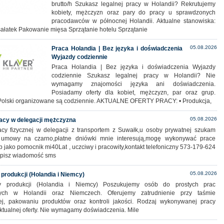
brutto/h Szukasz legalnej pracy w Holandii? Rekrutujemy
kobiety, mężczyzn oraz pary do pracy u sprawdzonych
pracodawców w północnej Holandii. Aktualne stanowiska:
sałatek Pakowanie mięsa Sprzątanie hotelu Sprzątanie
05.08.2026
Praca Holandia | Bez języka i doświadczenia
Wyjazdy codziennie
Praca Holandia | Bez języka i doświadczenia Wyjazdy
codziennie Szukasz legalnej pracy w Holandii? Nie
wymagamy znajomości języka ani doświadczenia.
Posiadamy oferty dla kobiet, mężczyzn, par oraz grup.
Polski organizowane są codziennie. AKTUALNE OFERTY PRACY: • Produkcja,
05.08.2026
acy w delegacji mężczyzna
cy fizycznej w delegacji z transportem z Suwałk,u osoby prywatnej szukam
 umowy na czarno,płatne dniówki mnie interesują,mogę wykonywać prace
b jako pomocnik mi40Lat , uczciwy i pracowity,kontakt telefoniczny 573-179-624
pisz wiadomość sms
05.08.2026
 produkcji (Holandia i Niemcy)
y produkcji (Holandia i Niemcy) Poszukujemy osób do prostych prac
nych w Holandii oraz Niemczech. Oferujemy zatrudnienie przy taśmie
ej, pakowaniu produktów oraz kontroli jakości. Rodzaj wykonywanej pracy
ktualnej oferty. Nie wymagamy doświadczenia. Mile