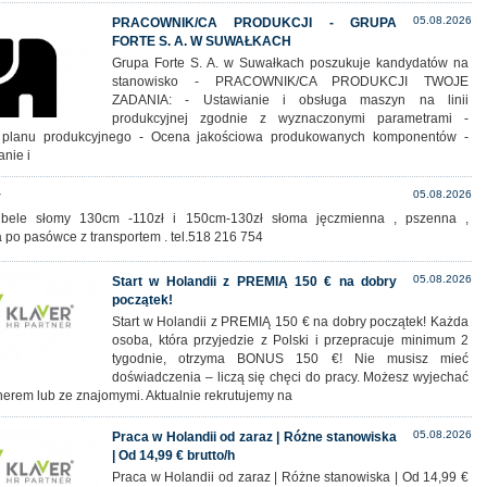
05.08.2026
PRACOWNIK/CA PRODUKCJI - GRUPA
FORTE S. A. W SUWAŁKACH
Grupa Forte S. A. w Suwałkach poszukuje kandydatów na
stanowisko - PRACOWNIK/CA PRODUKCJI TWOJE
ZADANIA: - Ustawianie i obsługa maszyn na linii
produkcyjnej zgodnie z wyznaczonymi parametrami -
a planu produkcyjnego - Ocena jakościowa produkowanych komponentów -
anie i
05.08.2026
y
bele słomy 130cm -110zł i 150cm-130zł słoma jęczmienna , pszenna ,
 po pasówce z transportem . tel.518 216 754
05.08.2026
Start w Holandii z PREMIĄ 150 € na dobry
początek!
Start w Holandii z PREMIĄ 150 € na dobry początek! Każda
osoba, która przyjedzie z Polski i przepracuje minimum 2
tygodnie, otrzyma BONUS 150 €! Nie musisz mieć
doświadczenia – liczą się chęci do pracy. Możesz wyjechać
nerem lub ze znajomymi. Aktualnie rekrutujemy na
05.08.2026
Praca w Holandii od zaraz | Różne stanowiska
| Od 14,99 € brutto/h
Praca w Holandii od zaraz | Różne stanowiska | Od 14,99 €