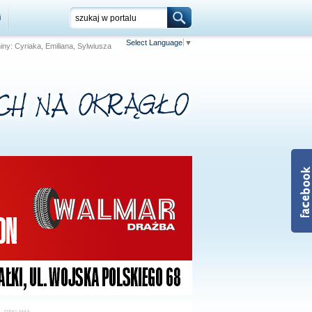
i
Select Language
▼
niny: Cyriaka, Emiliana, Sylwiusza