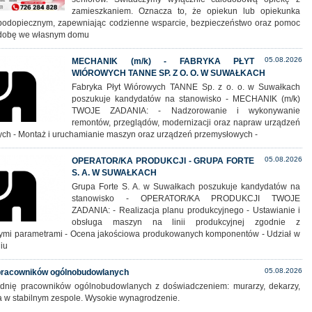
zamieszkaniem. Oznacza to, że opiekun lub opiekunka
podopiecznym, zapewniając codzienne wsparcie, bezpieczeństwo oraz pomoc
 dobę we własnym domu
05.08.2026
MECHANIK (m/k) - FABRYKA PŁYT
WIÓROWYCH TANNE SP. Z O. O. W SUWAŁKACH
Fabryka Płyt Wiórowych TANNE Sp. z o. o. w Suwałkach
poszukuje kandydatów na stanowisko - MECHANIK (m/k)
TWOJE ZADANIA: - Nadzorowanie i wykonywanie
remontów, przeglądów, modernizacji oraz napraw urządzeń
ych - Montaż i uruchamianie maszyn oraz urządzeń przemysłowych -
05.08.2026
OPERATOR/KA PRODUKCJI - GRUPA FORTE
S. A. W SUWAŁKACH
Grupa Forte S. A. w Suwałkach poszukuje kandydatów na
stanowisko - OPERATOR/KA PRODUKCJI TWOJE
ZADANIA: - Realizacja planu produkcyjnego - Ustawianie i
obsługa maszyn na linii produkcyjnej zgodnie z
mi parametrami - Ocena jakościowa produkowanych komponentów - Udział w
iu
05.08.2026
 pracowników ogólnobudowlanych
rudnię pracowników ogólnobudowlanych z doświadczeniem: murarzy, dekarzy,
ca w stabilnym zespole. Wysokie wynagrodzenie.