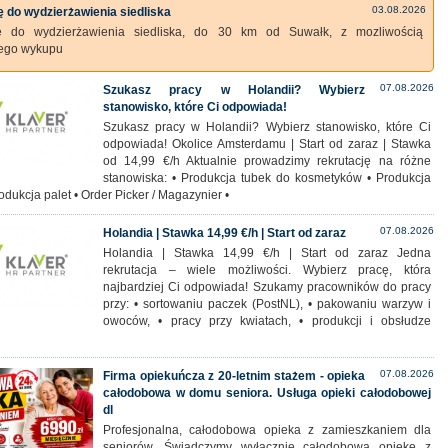
03.08.2026
 do wydzierżawienia siedliska
ę do wydzierżawienia siedliska, do 30 km od Suwałk, z mozliwością
zego wykupu
07.08.2026
Szukasz pracy w Holandii? Wybierz
stanowisko, które Ci odpowiada!
Szukasz pracy w Holandii? Wybierz stanowisko, które Ci
odpowiada! Okolice Amsterdamu | Start od zaraz | Stawka
od 14,99 €/h Aktualnie prowadzimy rekrutację na różne
stanowiska: • Produkcja tubek do kosmetyków • Produkcja
rodukcja palet • Order Picker / Magazynier •
07.08.2026
Holandia | Stawka 14,99 €/h | Start od zaraz
Holandia | Stawka 14,99 €/h | Start od zaraz Jedna
rekrutacja – wiele możliwości. Wybierz pracę, która
najbardziej Ci odpowiada! Szukamy pracowników do pracy
przy: • sortowaniu paczek (PostNL), • pakowaniu warzyw i
owoców, • pracy przy kwiatach, • produkcji i obsłudze
07.08.2026
Firma opiekuńcza z 20-letnim stażem - opieka
całodobowa w domu seniora. Usługa opieki całodobowej
dl
Profesjonalna, całodobowa opieka z zamieszkaniem dla
seniorów. Świadczymy wyłącznie całodobową opiekę z