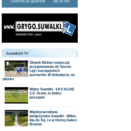
Godzina po godzinie
Na 45 dni
Suwałki24 TV
Ślepsk Malow rozpoczął
przygotowania do Tauron
Ligi i europejskich
pucharów. W dziewięciu, na
piasku
Wigry Suwałki - ŁKS II Łódź
2:0. Grunt, to dobry
początek
Międzynarodowa
pielgrzymka Suwałki - Wilno.
Idą do Tej, co w Ostrej świeci
Bramie