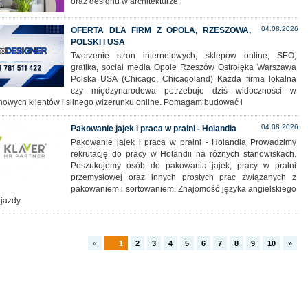
oraz designu w architekturze.
04.08.2026
OFERTA DLA FIRM Z OPOLA, RZESZOWA,
POLSKI I USA
Tworzenie stron internetowych, sklepów online, SEO,
grafika, social media Opole Rzeszów Ostrołęka Warszawa
Polska USA (Chicago, Chicagoland) Każda firma lokalna
czy międzynarodowa potrzebuje dziś widoczności w
 nowych klientów i silnego wizerunku online. Pomagam budować i
04.08.2026
Pakowanie jajek i praca w pralni - Holandia
Pakowanie jajek i praca w pralni - Holandia Prowadzimy
rekrutację do pracy w Holandii na różnych stanowiskach.
Poszukujemy osób do pakowania jajek, pracy w pralni
przemysłowej oraz innych prostych prac związanych z
pakowaniem i sortowaniem. Znajomość języka angielskiego
 jazdy
«
1
2
3
4
5
6
7
8
9
10
»