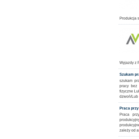
Produkcja 
Wyjazdy z 
Szukam pr
szukam pra
pracy bez
fizyczne Lu
dzwoń/Lub 
Praca przy
Praca prz
produkcyj
produkcyjn
zależy od a