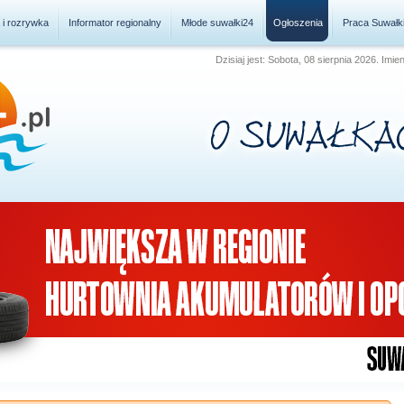
a i rozrywka
Informator regionalny
Młode suwałki24
Ogłoszenia
Praca Suwałk
Dzisiaj jest: Sobota, 08 sierpnia 2026. Imie