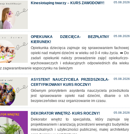
05.08.2026
Kinesiotaping twarzy – KURS ZAWODOWY!
05.08.2026
OPIEKUNKA DZIECIĘCA- BEZPŁATNY
KIERUNEK!
Opiekunka dziecięca zajmuje się sprawowaniem fachowej
opieki nad małymi dziećmi w wieku od 0-4 roku życia. ➡️ Do
zadań opiekunki należy prowadzenie zajęć opiekuńczo-
wychowawczych i edukacyjnych odpowiednich dla wieku
az zagwarantowanie wypoczynku na świeżym
05.08.2026
ASYSTENT NAUCZYCIELA PRZEDSZKOLA-
CERTYFIKOWANY KURS ROCZNY!
Głównym priorytetem asystenta nauczyciela przedszkola
jest sprawowanie opieki nad dziećmi, dbanie o ich
bezpieczeństwo oraz organizowanie im czasu.
05.08.2026
DEKORATOR WNĘTRZ- KURS ROCZNY!
Dekorator wnętrz to specjalista, który zajmuje się
projektowaniem i aranżacją przestrzeni wewnątrz budynków
mieszkalnych i użyteczności publicznej, małej architektury