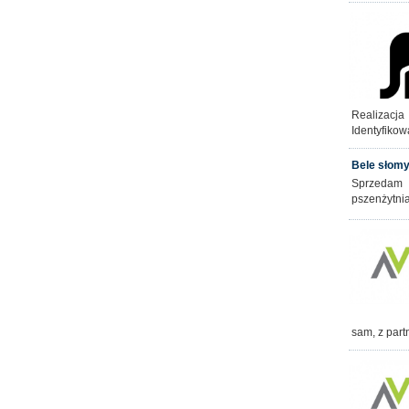
Realizacj
Identyfikow
Bele słom
Sprzedam 
pszenżytnia
sam, z part