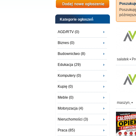
Poszukuję
Poszukuj
późniejs
Kategorie ogłoszeń
AGD/RTV (0)
Biznes (0)
Budownictwo (8)
sałatek • P
Edukacja (29)
Komputery (0)
Kupię (0)
Meble (0)
maszyn, •
Motoryzacja (4)
Nieruchomości (3)
Praca (85)