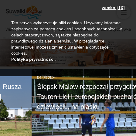
zamknij [X]
Ten serwis wykorzystuje pliki cookies. Używamy informacji
zapisanych za pomocą cookies i podobnych technologii w
Wiadomości
Sport
Biznes, rolnictwo
Kultura i rozrywka
celach statystycznych, są także niezbędne do
prawidłowego działania serwisu. W przeglądarce
internetowej możesz zmienić ustawienia dotyczące
cookies.
Polityka prywatności
.
04.08.2026
Ślepsk Malow rozpoczął przygotowania do
Tauron Ligi i europejskich pucharów. W
dziewięciu, na piasku