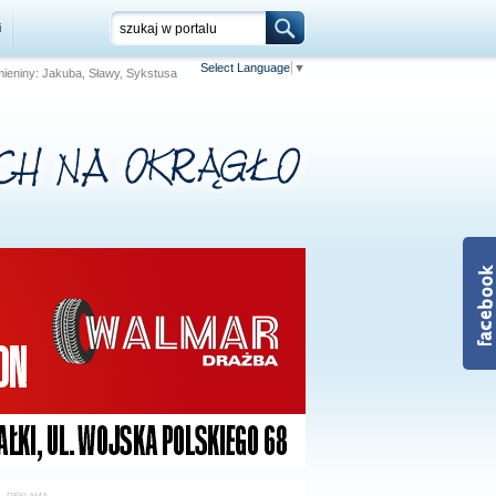
i
Select Language
▼
Imieniny: Jakuba, Sławy, Sykstusa