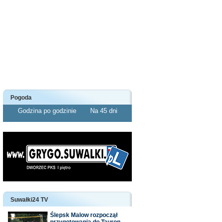
Pogoda
Godzina po godzinie
Na 45 dni
Suwałki24 TV
Ślepsk Malow rozpoczął