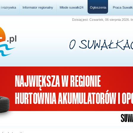
a i rozrywka
Informator regionalny
Młode suwałki24
Ogłoszenia
Praca Suwałk
Dzisiaj jest: Czwartek, 06 sierpnia 2026. 