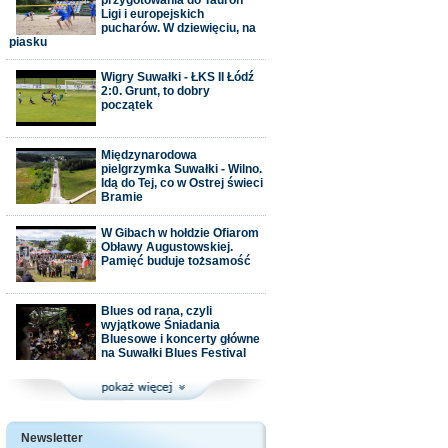
przygotowania do Tauron
Ligi i europejskich
pucharów. W dziewięciu, na
piasku
Wigry Suwałki - ŁKS II Łódź
2:0. Grunt, to dobry
początek
Międzynarodowa
pielgrzymka Suwałki - Wilno.
Idą do Tej, co w Ostrej świeci
Bramie
W Gibach w hołdzie Ofiarom
Obławy Augustowskiej.
Pamięć buduje tożsamość
Blues od rana, czyli
wyjątkowe Śniadania
Bluesowe i koncerty główne
na Suwałki Blues Festival
Newsletter