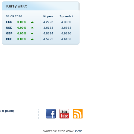
Kursy walut
08.09.2026
Kupno
Sprzedaż
EUR
0.00%
4.2226
4.3080
USD
0.00%
3.6134
3.6864
GBP
0.00%
4.8314
4.9290
CHF
0.00%
4.5222
4.6136
e o pracę
tworzenie stron www:
inetic