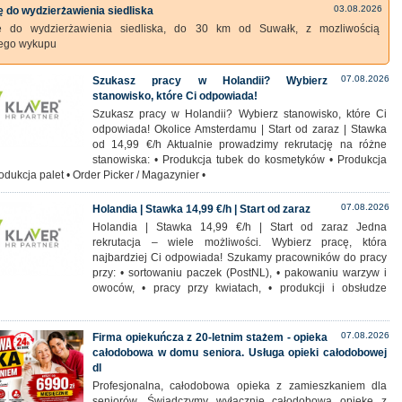
03.08.2026
 do wydzierżawienia siedliska
ę do wydzierżawienia siedliska, do 30 km od Suwałk, z mozliwością
zego wykupu
07.08.2026
Szukasz pracy w Holandii? Wybierz
stanowisko, które Ci odpowiada!
Szukasz pracy w Holandii? Wybierz stanowisko, które Ci
odpowiada! Okolice Amsterdamu | Start od zaraz | Stawka
od 14,99 €/h Aktualnie prowadzimy rekrutację na różne
stanowiska: • Produkcja tubek do kosmetyków • Produkcja
rodukcja palet • Order Picker / Magazynier •
07.08.2026
Holandia | Stawka 14,99 €/h | Start od zaraz
Holandia | Stawka 14,99 €/h | Start od zaraz Jedna
rekrutacja – wiele możliwości. Wybierz pracę, która
najbardziej Ci odpowiada! Szukamy pracowników do pracy
przy: • sortowaniu paczek (PostNL), • pakowaniu warzyw i
owoców, • pracy przy kwiatach, • produkcji i obsłudze
07.08.2026
Firma opiekuńcza z 20-letnim stażem - opieka
całodobowa w domu seniora. Usługa opieki całodobowej
dl
Profesjonalna, całodobowa opieka z zamieszkaniem dla
seniorów. Świadczymy wyłącznie całodobową opiekę z