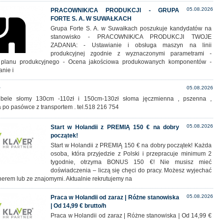
05.08.2026
PRACOWNIK/CA PRODUKCJI - GRUPA
FORTE S. A. W SUWAŁKACH
Grupa Forte S. A. w Suwałkach poszukuje kandydatów na
stanowisko - PRACOWNIK/CA PRODUKCJI TWOJE
ZADANIA: - Ustawianie i obsługa maszyn na linii
produkcyjnej zgodnie z wyznaczonymi parametrami -
a planu produkcyjnego - Ocena jakościowa produkowanych komponentów -
anie i
05.08.2026
y
bele słomy 130cm -110zł i 150cm-130zł słoma jęczmienna , pszenna ,
 po pasówce z transportem . tel.518 216 754
05.08.2026
Start w Holandii z PREMIĄ 150 € na dobry
początek!
Start w Holandii z PREMIĄ 150 € na dobry początek! Każda
osoba, która przyjedzie z Polski i przepracuje minimum 2
tygodnie, otrzyma BONUS 150 €! Nie musisz mieć
doświadczenia – liczą się chęci do pracy. Możesz wyjechać
nerem lub ze znajomymi. Aktualnie rekrutujemy na
05.08.2026
Praca w Holandii od zaraz | Różne stanowiska
| Od 14,99 € brutto/h
Praca w Holandii od zaraz | Różne stanowiska | Od 14,99 €