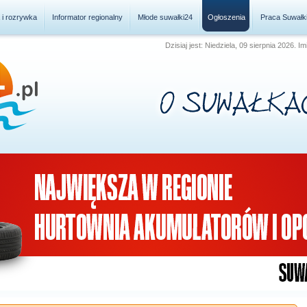
a i rozrywka
Informator regionalny
Młode suwałki24
Ogłoszenia
Praca Suwałk
Dzisiaj jest: Niedziela, 09 sierpnia 2026.