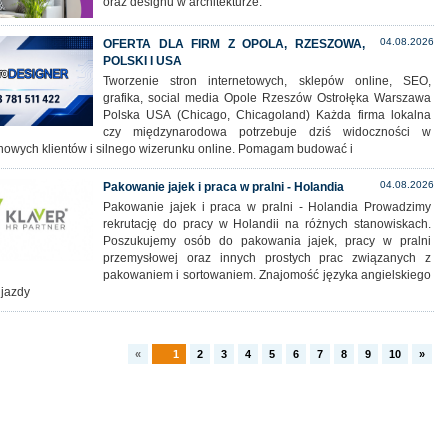
oraz designu w architekturze.
04.08.2026
OFERTA DLA FIRM Z OPOLA, RZESZOWA,
POLSKI I USA
Tworzenie stron internetowych, sklepów online, SEO,
grafika, social media Opole Rzeszów Ostrołęka Warszawa
Polska USA (Chicago, Chicagoland) Każda firma lokalna
czy międzynarodowa potrzebuje dziś widoczności w
 nowych klientów i silnego wizerunku online. Pomagam budować i
04.08.2026
Pakowanie jajek i praca w pralni - Holandia
Pakowanie jajek i praca w pralni - Holandia Prowadzimy
rekrutację do pracy w Holandii na różnych stanowiskach.
Poszukujemy osób do pakowania jajek, pracy w pralni
przemysłowej oraz innych prostych prac związanych z
pakowaniem i sortowaniem. Znajomość języka angielskiego
 jazdy
«
1
2
3
4
5
6
7
8
9
10
»