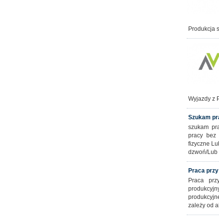
Produkcja 
Wyjazdy z 
Szukam pr
szukam pra
pracy bez
fizyczne Lu
dzwoń/Lub 
Praca przy
Praca prz
produkcyj
produkcyjn
zależy od a