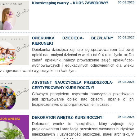
05.08.2026
Kinesiotaping twarzy – KURS ZAWODOWY!
05.08.2026
OPIEKUNKA DZIECIĘCA- BEZPŁATNY
KIERUNEK!
Opiekunka dziecięca zajmuje się sprawowaniem fachowej
opieki nad małymi dziećmi w wieku od 0-4 roku życia. ➡️ Do
zadań opiekunki należy prowadzenie zajęć opiekuńczo-
wychowawczych i edukacyjnych odpowiednich dla wieku
az zagwarantowanie wypoczynku na świeżym
05.08.2026
ASYSTENT NAUCZYCIELA PRZEDSZKOLA-
CERTYFIKOWANY KURS ROCZNY!
Głównym priorytetem asystenta nauczyciela przedszkola
jest sprawowanie opieki nad dziećmi, dbanie o ich
bezpieczeństwo oraz organizowanie im czasu.
05.08.2026
DEKORATOR WNĘTRZ- KURS ROCZNY!
Dekorator wnętrz to specjalista, który zajmuje się
projektowaniem i aranżacją przestrzeni wewnątrz budynków
mieszkalnych i użyteczności publicznej, małej architektury