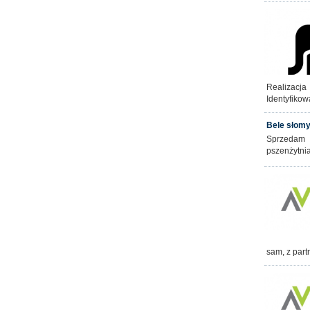
Realizacj
Identyfikow
Bele słom
Sprzedam 
pszenżytnia
sam, z part