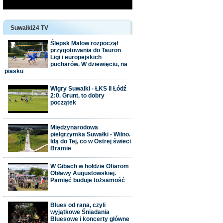
Suwałki24 TV
Ślepsk Malow rozpoczął
przygotowania do Tauron
Ligi i europejskich
pucharów. W dziewięciu, na
piasku
Wigry Suwałki - ŁKS II Łódź
2:0. Grunt, to dobry
początek
Międzynarodowa
pielgrzymka Suwałki - Wilno.
Idą do Tej, co w Ostrej świeci
Bramie
W Gibach w hołdzie Ofiarom
Obławy Augustowskiej.
Pamięć buduje tożsamość
Blues od rana, czyli
wyjątkowe Śniadania
Bluesowe i koncerty główne