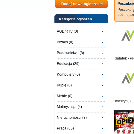
Poszukuję
Poszukuj
późniejs
Kategorie ogłoszeń
AGD/RTV (0)
Biznes (0)
Budownictwo (8)
sałatek • P
Edukacja (29)
Komputery (0)
Kupię (0)
Meble (0)
maszyn, •
Motoryzacja (4)
Nieruchomości (3)
Praca (85)