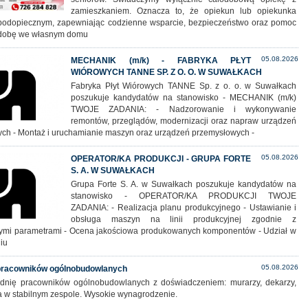
zamieszkaniem. Oznacza to, że opiekun lub opiekunka
podopiecznym, zapewniając codzienne wsparcie, bezpieczeństwo oraz pomoc
 dobę we własnym domu
05.08.2026
MECHANIK (m/k) - FABRYKA PŁYT
WIÓROWYCH TANNE SP. Z O. O. W SUWAŁKACH
Fabryka Płyt Wiórowych TANNE Sp. z o. o. w Suwałkach
poszukuje kandydatów na stanowisko - MECHANIK (m/k)
TWOJE ZADANIA: - Nadzorowanie i wykonywanie
remontów, przeglądów, modernizacji oraz napraw urządzeń
ych - Montaż i uruchamianie maszyn oraz urządzeń przemysłowych -
05.08.2026
OPERATOR/KA PRODUKCJI - GRUPA FORTE
S. A. W SUWAŁKACH
Grupa Forte S. A. w Suwałkach poszukuje kandydatów na
stanowisko - OPERATOR/KA PRODUKCJI TWOJE
ZADANIA: - Realizacja planu produkcyjnego - Ustawianie i
obsługa maszyn na linii produkcyjnej zgodnie z
mi parametrami - Ocena jakościowa produkowanych komponentów - Udział w
iu
05.08.2026
 pracowników ogólnobudowlanych
rudnię pracowników ogólnobudowlanych z doświadczeniem: murarzy, dekarzy,
ca w stabilnym zespole. Wysokie wynagrodzenie.