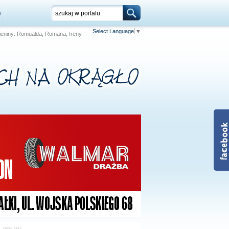
i
Select Language
▼
 Imieniny: Romualda, Romana, Ireny