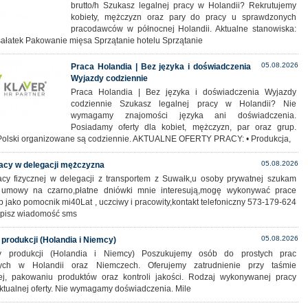
brutto/h Szukasz legalnej pracy w Holandii? Rekrutujemy
kobiety, mężczyzn oraz pary do pracy u sprawdzonych
pracodawców w północnej Holandii. Aktualne stanowiska:
sałatek Pakowanie mięsa Sprzątanie hotelu Sprzątanie
05.08.2026
Praca Holandia | Bez języka i doświadczenia
Wyjazdy codziennie
Praca Holandia | Bez języka i doświadczenia Wyjazdy
codziennie Szukasz legalnej pracy w Holandii? Nie
wymagamy znajomości języka ani doświadczenia.
Posiadamy oferty dla kobiet, mężczyzn, par oraz grup.
Polski organizowane są codziennie. AKTUALNE OFERTY PRACY: • Produkcja,
05.08.2026
acy w delegacji mężczyzna
cy fizycznej w delegacji z transportem z Suwałk,u osoby prywatnej szukam
 umowy na czarno,płatne dniówki mnie interesują,mogę wykonywać prace
b jako pomocnik mi40Lat , uczciwy i pracowity,kontakt telefoniczny 573-179-624
pisz wiadomość sms
05.08.2026
 produkcji (Holandia i Niemcy)
y produkcji (Holandia i Niemcy) Poszukujemy osób do prostych prac
nych w Holandii oraz Niemczech. Oferujemy zatrudnienie przy taśmie
ej, pakowaniu produktów oraz kontroli jakości. Rodzaj wykonywanej pracy
ktualnej oferty. Nie wymagamy doświadczenia. Mile