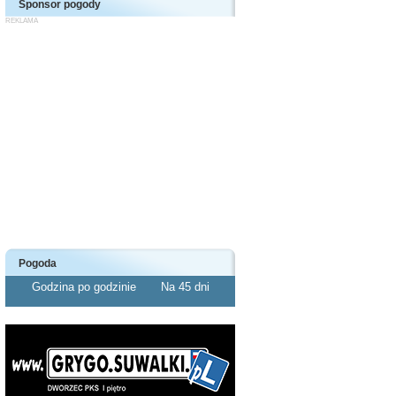
Sponsor pogody
Pogoda
Godzina po godzinie
Na 45 dni