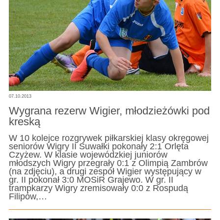
07.10.2013
Wygrana rezerw Wigier, młodzieżówki pod
kreską
W 10 kolejce rozgrywek piłkarskiej klasy okręgowej
seniorów Wigry II Suwałki pokonały 2:1 Orlęta
Czyżew. W klasie wojewódzkiej juniorów
młodszych Wigry przegrały 0:1 z Olimpią Zambrów
(na zdjęciu), a drugi zespół Wigier występujący w
gr. II pokonał 3:0 MOSiR Grajewo. W gr. II
trampkarzy Wigry zremisowały 0:0 z Rospudą
Filipów,…