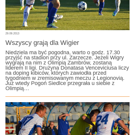
29.09.2013
Wszyscy grają dla Wigier
Niedziela ma być pogodna, warto o godz. 17.30
przyjść na stadion przy ul. Zarzecze. Jeżeli Wigry
wygrają na nim z Olimpią Zambrów, zostaną
liderem II ligi. Drużyna Donatasa Venceviciusa liczy
na doping kibiców, których zawiodła przed
tygodniem w zremisowanym meczu z Legionovią.
Już wtedy Pogoń Siedlce przegrała u siebie z
Olimpią…