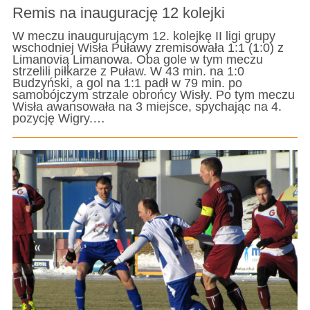
Remis na inaugurację 12 kolejki
W meczu inaugurującym 12. kolejkę II ligi grupy
wschodniej Wisła Puławy zremisowała 1:1 (1:0) z
Limanovią Limanowa. Oba gole w tym meczu
strzelili piłkarze z Puław. W 43 min. na 1:0
Budzyński, a gol na 1:1 padł w 79 min. po
samobójczym strzale obrońcy Wisły. Po tym meczu
Wisła awansowała na 3 miejsce, spychając na 4.
pozycję Wigry.…