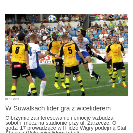
04.10.2013
W Suwałkach lider gra z wiceliderem
Olbrzymie zainteresowanie i emocje wzbudza
sobotni mecz na stadionie przy ul. Zarzecze. O
godz. 17 prowadzące w II lidze Wigry podejmą Stal