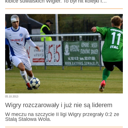
kibice suwalskich Wigier. To był hit kolejki i…
05.10.2013
Wigry rozczarowały i już nie są liderem
W meczu na szczycie II ligi Wigry przegrały 0:2 ze
Stalą Stalowa Wola.