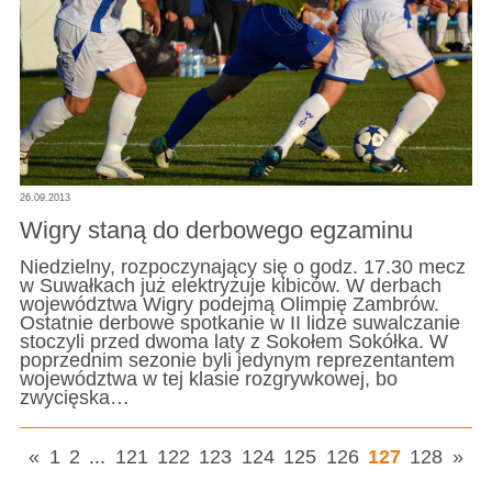
26.09.2013
Wigry staną do derbowego egzaminu
Niedzielny, rozpoczynający się o godz. 17.30 mecz
w Suwałkach już elektryzuje kibiców. W derbach
województwa Wigry podejmą Olimpię Zambrów.
Ostatnie derbowe spotkanie w II lidze suwalczanie
stoczyli przed dwoma laty z Sokołem Sokółka. W
poprzednim sezonie byli jedynym reprezentantem
województwa w tej klasie rozgrywkowej, bo
zwycięska…
«
1
2
...
121
122
123
124
125
126
127
128
»