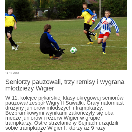
14.10.2013
Seniorzy pauzowali, trzy remisy i wygrana
młodzieży Wigier
W 11. kolejce piłkarskiej klasy okręgowej seniorów
pauzował zespół Wigry II Suwałki. Grały natomiast
drużyny juniorów młodszych i trampkarzy.
Bezbramkowymi wynikami zakończyły się oba
mecze juniorów i rezerw Wigier w grupie
trampkarzy. Ostre strzelanie w Sejnach urządzili
sobie trampkarze Wigier I, którzy aż 9 razy