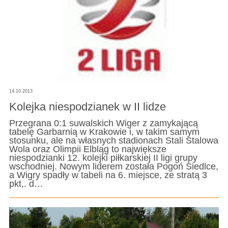
14.10.2013
Kolejka niespodzianek w II lidze
Przegrana 0:1 suwalskich Wiger z zamykającą
tabelę Garbarnią w Krakowie i, w takim samym
stosunku, ale na własnych stadionach Stali Stalowa
Wola oraz Olimpii Elbląg to największe
niespodzianki 12. kolejki piłkarskiej II ligi grupy
wschodniej. Nowym liderem została Pogoń Siedlce,
a Wigry spadły w tabeli na 6. miejsce, ze stratą 3
pkt,. d…