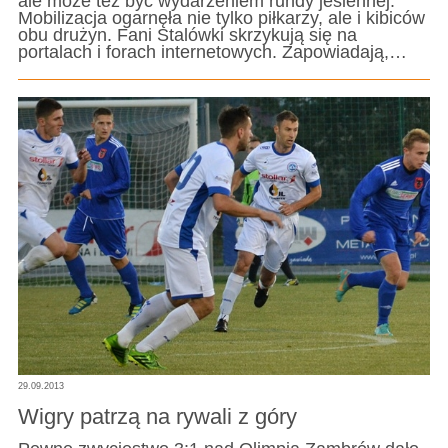
ale może też być wydarzeniem rundy jesiennej.
Mobilizacja ogarnęła nie tylko piłkarzy, ale i kibiców
obu drużyn. Fani Stalówki skrzykują się na
portalach i forach internetowych. Zapowiadają,…
29.09.2013
Wigry patrzą na rywali z góry