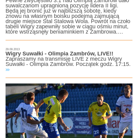
Pewne zwycięstwo 3:1 nad Olimpią Zambrów dało
suwalczanom upragnioną pozycję lidera II ligi.
Będą jej bronić już w najbliższą sobotę, kiedy
znowu na własnym boisku podejmą zajmującą
drugie miejsce Stal Stalowa Wola. Powrót na czoło
tabeli Wigry zapewniły sobie w ciągu ośmiu minut,
które wstrząsnęły beniaminkiem z Zambrowa.…
29.09.2013
Wigry Suwałki - Olimpia Zambrów, LIVE!!
Zapraszamy na transmisję LIVE z meczu Wigry
Suwałki - Olimpia Zambrów. Początek godz. 17:15.