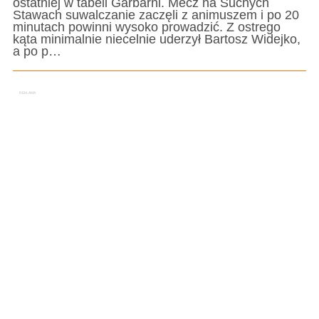
ostatniej w tabeli Garbarni. Mecz na Suchych
Stawach suwalczanie zaczęli z animuszem i po 20
minutach powinni wysoko prowadzić. Z ostrego
kąta minimalnie niecelnie uderzył Bartosz Widejko,
a po p…