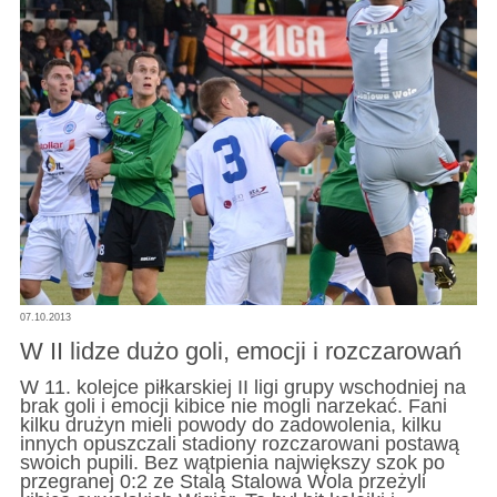
07.10.2013
W II lidze dużo goli, emocji i rozczarowań
W 11. kolejce piłkarskiej II ligi grupy wschodniej na
brak goli i emocji kibice nie mogli narzekać. Fani
kilku drużyn mieli powody do zadowolenia, kilku
innych opuszczali stadiony rozczarowani postawą
swoich pupili. Bez wątpienia największy szok po
przegranej 0:2 ze Stalą Stalowa Wola przeżyli