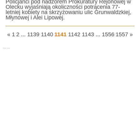
Policjanci pod nadzorem Prokuratury Rejonowej w
Olecku wyjaśniają okoliczności potrącenia 77-
letniej kobiety na skrzyżowaniu ulic Grunwaldzkiej,
Młynowej i Alei Lipowej.
«
1
2
...
1139
1140
1141
1142
1143
...
1556
1557
»