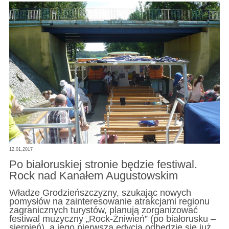
12.01.2017
Po białoruskiej stronie będzie festiwal.
Rock nad Kanałem Augustowskim
Władze Grodzieńszczyzny, szukając nowych
pomysłów na zainteresowanie atrakcjami regionu
zagranicznych turystów, planują zorganizować
festiwal muzyczny „Rock-Żniwień” (po białorusku –
sierpień), a jego pierwsza edycja odbędzie się już