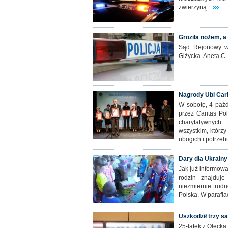
zwierzyną.
Groziła nożem, a
Sąd Rejonowy w 
Giżycka. Aneta C.
Nagrody Ubi Car
W sobotę, 4 paźd
przez Caritas Po
charytatywnych.
wszystkim, którzy
ubogich i potrzeb
Dary dla Ukrainy
Jak już informowa
rodzin znajduj
niezmiernie trudn
Polska. W parafia
Uszkodził trzy s
25-latek z Olecka