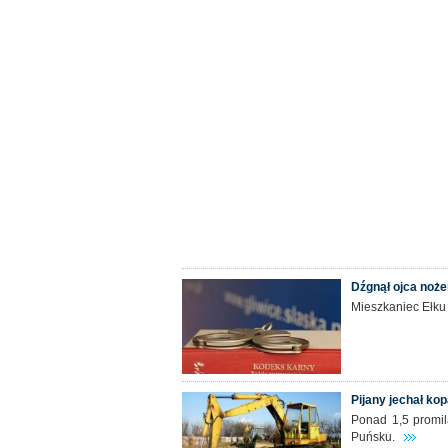
Dźgnął ojca noż
Mieszkaniec Ełku 
Pijany jechał ko
Ponad 1,5 promil
Puńsku.