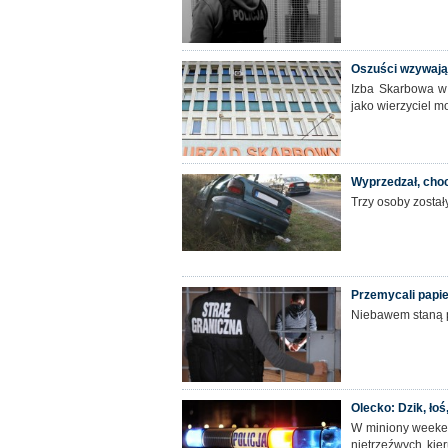
Oszuści wzywają
Izba Skarbowa w 
jako wierzyciel 
Wyprzedzał, choci
Trzy osoby został
Przemycali papi
Niebawem staną 
Olecko: Dzik, łoś, 
W miniony weeken
nietrzeźwych kie