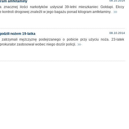
08.10.2014
ogram amfetaminy
a znacznej ilości narkotyków usłyszał 39-letni mieszkaniec Gołdapi. Ełccy
ie kontroli drogowej znaleźli w jego bagażu ponad kilogram amfetaminy.
08.10.2014
ugodzili nożem 19-latka
i zatrzymali mężczyznę podejrzanego o pobicie przy użyciu noża. 23-latek
 prokurator zastosował wobec niego dozór policji.