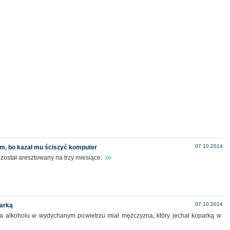
07.10.2014
em, bo kazał mu ściszyć komputer
został aresztowany na trzy miesiące.
07.10.2014
parką
a alkoholu w wydychanym powietrzu miał mężczyzna, który jechał koparką w