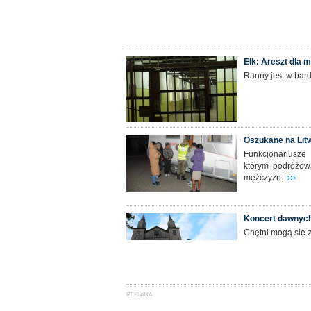
Ełk: Areszt dla 
Ranny jest w bard
Oszukane na Litw
Funkcjonariusze
którym podróżow
mężczyzn.
Koncert dawnych
Chętni mogą się 