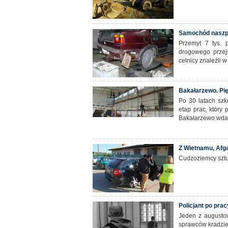
Samochód naszp
Przemyt 7 tys. 
drogowego przej
celnicy znaleźli 
Bakałarzewo. Pię
Po 30 latach szk
etap prac, który
Bakałarzewo wdała
Z Wietnamu, Afga
Cudzoziemcy sztu
Policjant po prac
Jeden z augustow
sprawców kradzie