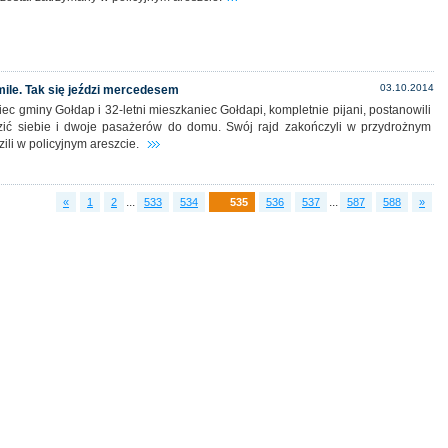
03.10.2014
mile. Tak się jeździ mercedesem
iec gminy Gołdap i 32-letni mieszkaniec Gołdapi, kompletnie pijani, postanowili
ić siebie i dwoje pasażerów do domu. Swój rajd zakończyli w przydrożnym
zili w policyjnym areszcie.
...
...
«
1
2
533
534
535
536
537
587
588
»