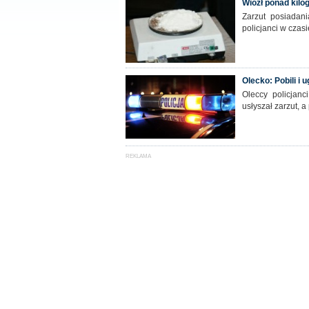
Wiózł ponad kil
Zarzut posiadani
policjanci w czas
Olecko: Pobili i 
Oleccy policjanc
usłyszał zarzut, a