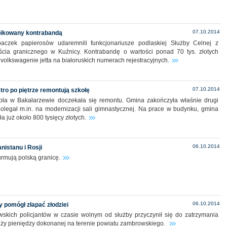
07.10.2014
ikowany kontrabandą
paczek papierosów udaremnili funkcjonariusze podlaskiej Służby Celnej z
ścia granicznego w Kuźnicy. Kontrabandę o wartości ponad 70 tys. złotych
w volkswagenie jetta na białoruskich numerach rejestracyjnych.
07.10.2014
tro po piętrze remontują szkołę
oła w Bakałarzewie doczekała się remontu. Gmina zakończyła właśnie drugi
 polegał m.in. na modernizacji sali gimnastycznej. Na prace w budynku, gmina
 już około 800 tysięcy złotych.
06.10.2014
nistanu i Rosji
rmują polską granicę.
06.10.2014
y pomógł złapać złodziei
skich policjantów w czasie wolnym od służby przyczynił się do zatrzymania
ży pieniędzy dokonanej na terenie powiatu zambrowskiego.