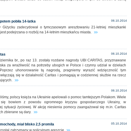
06.10.2014
 potem pobiła 14-latka
Giżycku zadecydował o tymczasowym aresztowaniu 21-letniej mieszkanki
 jest podejrzana o rozbój na 14-letnim mieszkańcu miasta.
06.10.2014
itas
ziernika br., po raz 13. zostały rozdane nagrody UBI CARITAS, przyznawane
lska za wrażliwość na potrzeby ubogich w Polsce i czynny udział w dziełach
 Poprzez uhonorowanie tą nagrodą, pragniemy wyrazić wdzięczność tym
 włączają się w działalność Caritas i pomagają w codziennej służbie na rzecz
ujących.
06.10.2014
liśmy, polscy księża na Ukrainie apelowali o pomoc tamtejszym Polakom. Wiele
e się bowiem z powodu ogromnego kryzysu gospodarczego Ukrainy, w
ej sytuacji życiowej. W akcję niesienia pomocy zaangażował się m.in. Caritas
ch zbierane są dary.
05.10.2014
amochody, miał blisko 2,5 promila
 został zatrzymany w policyjnym areszcie.