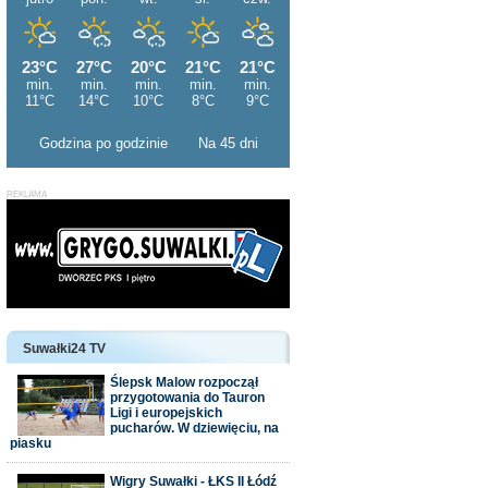
Godzina po godzinie
Na 45 dni
Suwałki24 TV
Ślepsk Malow rozpoczął
przygotowania do Tauron
Ligi i europejskich
pucharów. W dziewięciu, na
piasku
Wigry Suwałki - ŁKS II Łódź