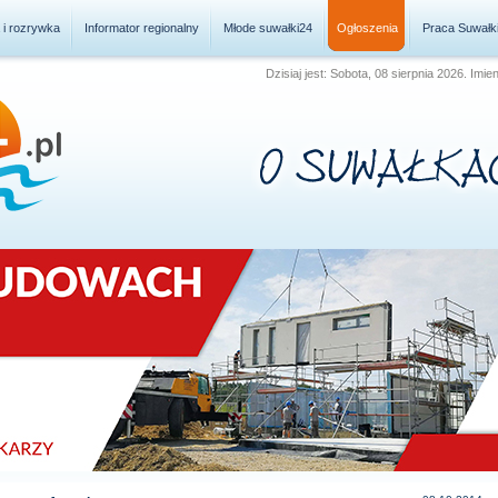
a i rozrywka
Informator regionalny
Młode suwałki24
Ogłoszenia
Praca Suwałk
Dzisiaj jest: Sobota, 08 sierpnia 2026. Imie