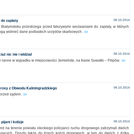
06.10.2014
 do zapłaty
Białymstoku przestrzega przed fałszywymi wezwaniami do zapłaty, w których
mogą widnieć dane podlaskich urzędów skarbowych.
06.10.2014
aż nic nie i widział
y ranne w wypadku w miejscowości Jemieliste, na trasie Suwałki – Filipów.
06.10.2014
erosy z Obwodu Kaliningradzkiego
przed sądem.
06.10.2014
pijani i kolizje
d na terenie powiatu oleckiego policjanci ruchu drogowego zatrzymali dwóch
rujących. Doszło także do trzech kolizji drogowych, w tym do dwóch z dziką