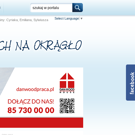
i
Select Language
▼
niny: Cyriaka, Emiliana, Sylwiusza