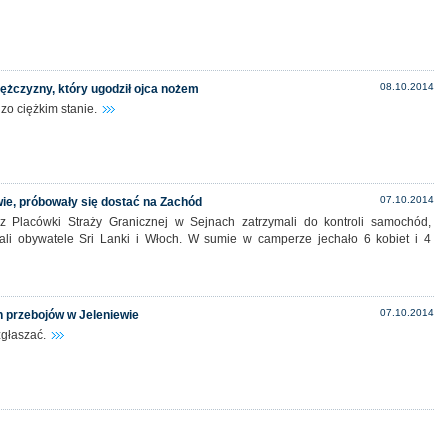
08.10.2014
mężczyzny, który ugodził ojca nożem
zo ciężkim stanie.
07.10.2014
ie, próbowały się dostać na Zachód
 z Placówki Straży Granicznej w Sejnach zatrzymali do kontroli samochód,
ali obywatele Sri Lanki i Włoch. W sumie w camperze jechało 6 kobiet i 4
07.10.2014
 przebojów w Jeleniewie
zgłaszać.