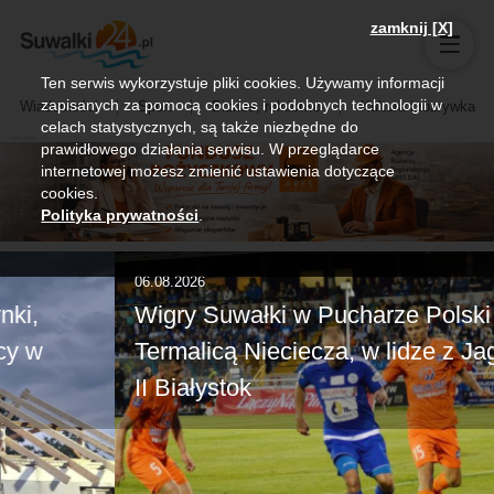
zamknij [X]
Ten serwis wykorzystuje pliki cookies. Używamy informacji
zapisanych za pomocą cookies i podobnych technologii w
Wiadomości
Sport
Biznes, rolnictwo
Kultura i rozrywka
celach statystycznych, są także niezbędne do
prawidłowego działania serwisu. W przeglądarce
internetowej możesz zmienić ustawienia dotyczące
cookies.
Polityka prywatności
.
06.08.2026
Wigry Suwałki w Pucharze Polski z
Termalicą Nieciecza, w lidze z Jagiellonią
II Białystok