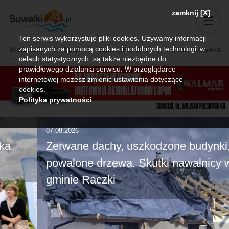
zamknij [X]
Ten serwis wykorzystuje pliki cookies. Używamy informacji
zapisanych za pomocą cookies i podobnych technologii w
Wiadomości
Sport
Biznes, rolnictwo
Kultura i rozrywka
celach statystycznych, są także niezbędne do
prawidłowego działania serwisu. W przeglądarce
internetowej możesz zmienić ustawienia dotyczące
cookies.
Polityka prywatności
.
07.08.2026
Zerwane dachy, uszkodzone budynki,
powalone drzewa. Skutki nawałnicy w
gminie Raczki