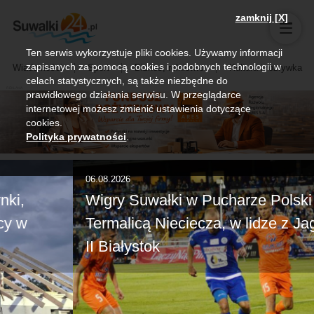
zamknij [X]
Ten serwis wykorzystuje pliki cookies. Używamy informacji
zapisanych za pomocą cookies i podobnych technologii w
Wiadomości
Sport
Biznes, rolnictwo
Kultura i rozrywka
celach statystycznych, są także niezbędne do
prawidłowego działania serwisu. W przeglądarce
internetowej możesz zmienić ustawienia dotyczące
cookies.
Polityka prywatności
.
06.08.2026
Wigry Suwałki w Pucharze Polski z
Termalicą Nieciecza, w lidze z Jagiellonią
II Białystok