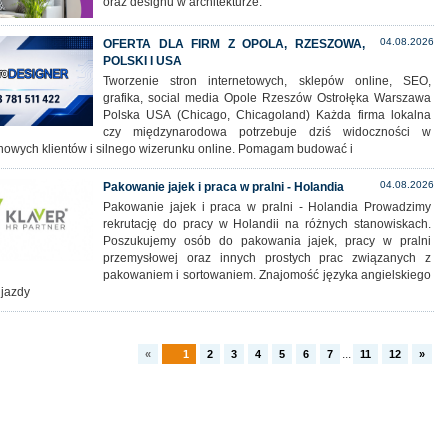
oraz designu w architekturze.
04.08.2026
OFERTA DLA FIRM Z OPOLA, RZESZOWA,
POLSKI I USA
Tworzenie stron internetowych, sklepów online, SEO,
grafika, social media Opole Rzeszów Ostrołęka Warszawa
Polska USA (Chicago, Chicagoland) Każda firma lokalna
czy międzynarodowa potrzebuje dziś widoczności w
 nowych klientów i silnego wizerunku online. Pomagam budować i
04.08.2026
Pakowanie jajek i praca w pralni - Holandia
Pakowanie jajek i praca w pralni - Holandia Prowadzimy
rekrutację do pracy w Holandii na różnych stanowiskach.
Poszukujemy osób do pakowania jajek, pracy w pralni
przemysłowej oraz innych prostych prac związanych z
pakowaniem i sortowaniem. Znajomość języka angielskiego
 jazdy
...
«
1
2
3
4
5
6
7
11
12
»