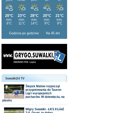
Godzina po godzinie
Na 45 dni
Suwałki24 TV
Ślepsk Malow rozpoczął
przygotowania do Tauron
Ligi i europejskich
pucharów. W dziewięciu, na
piasku
Wigry Suwałki - ŁKS II Łódź
2:0. Grunt, to dobry