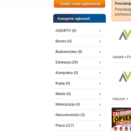
Poszukuję
Poszukuj
późniejs
Kategorie ogłoszeń
AGD/RTV (0)
Biznes (0)
Budownictwo (8)
sałatek • P
Edukacja (29)
Komputery (0)
Kupię (0)
Meble (0)
maszyn, •
Motoryzacja (4)
Nieruchomości (3)
Praca (117)