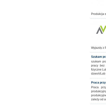
Produkcja 
Wyjazdy z 
Szukam pr
szukam pra
pracy bez
fizyczne Lu
dzwoń/Lub 
Praca przy
Praca prz
produkcyj
produkcyjn
zależy od a