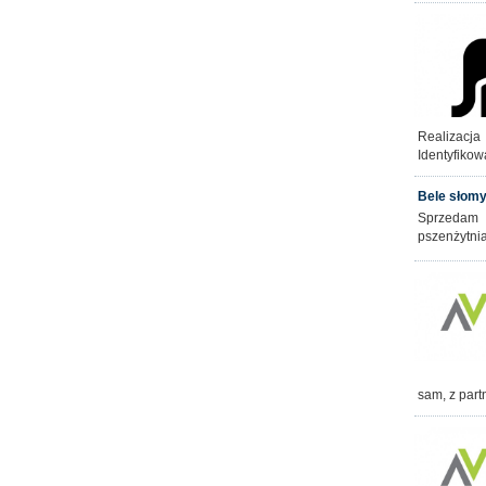
Realizacj
Identyfikow
Bele słom
Sprzedam 
pszenżytnia
sam, z part