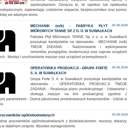
zamieszkaniem. Oznacza to, że opiekun lub opiekunka
podopiecznym, zapewniając codzienne wsparcie, bezpieczeństwo oraz pomoc
 dobę we własnym domu
05.08.2026
MECHANIK (m/k) - FABRYKA PŁYT
WIÓROWYCH TANNE SP. Z O. O. W SUWAŁKACH
Fabryka Płyt Wiórowych TANNE Sp. z o. o. w Suwałkach
poszukuje kandydatów na stanowisko - MECHANIK (m/k)
TWOJE ZADANIA: - Nadzorowanie i wykonywanie
remontów, przeglądów, modernizacji oraz napraw urządzeń
ych - Montaż i uruchamianie maszyn oraz urządzeń przemysłowych -
05.08.2026
OPERATOR/KA PRODUKCJI - GRUPA FORTE
S. A. W SUWAŁKACH
Grupa Forte S. A. w Suwałkach poszukuje kandydatów na
stanowisko - OPERATOR/KA PRODUKCJI TWOJE
ZADANIA: - Realizacja planu produkcyjnego - Ustawianie i
obsługa maszyn na linii produkcyjnej zgodnie z
mi parametrami - Ocena jakościowa produkowanych komponentów - Udział w
iu
05.08.2026
 pracowników ogólnobudowlanych
rudnię pracowników ogólnobudowlanych z doświadczeniem: murarzy, dekarzy,
ca w stabilnym zespole. Wysokie wynagrodzenie.