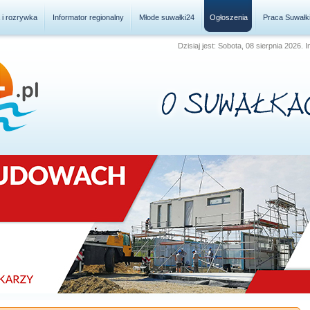
a i rozrywka
Informator regionalny
Młode suwałki24
Ogłoszenia
Praca Suwałk
Dzisiaj jest: Sobota, 08 sierpnia 2026. 