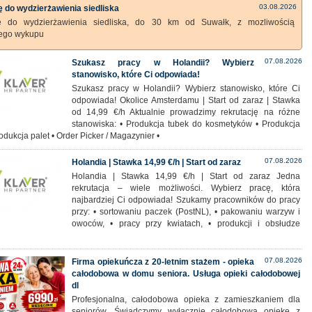
03.08.2026
 do wydzierżawienia siedliska
ę do wydzierżawienia siedliska, do 30 km od Suwałk, z mozliwością
zego wykupu
07.08.2026
Szukasz pracy w Holandii? Wybierz
stanowisko, które Ci odpowiada!
Szukasz pracy w Holandii? Wybierz stanowisko, które Ci
odpowiada! Okolice Amsterdamu | Start od zaraz | Stawka
od 14,99 €/h Aktualnie prowadzimy rekrutację na różne
stanowiska: • Produkcja tubek do kosmetyków • Produkcja
rodukcja palet • Order Picker / Magazynier •
07.08.2026
Holandia | Stawka 14,99 €/h | Start od zaraz
Holandia | Stawka 14,99 €/h | Start od zaraz Jedna
rekrutacja – wiele możliwości. Wybierz pracę, która
najbardziej Ci odpowiada! Szukamy pracowników do pracy
przy: • sortowaniu paczek (PostNL), • pakowaniu warzyw i
owoców, • pracy przy kwiatach, • produkcji i obsłudze
07.08.2026
Firma opiekuńcza z 20-letnim stażem - opieka
całodobowa w domu seniora. Usługa opieki całodobowej
dl
Profesjonalna, całodobowa opieka z zamieszkaniem dla
seniorów. Świadczymy wyłącznie całodobową opiekę z