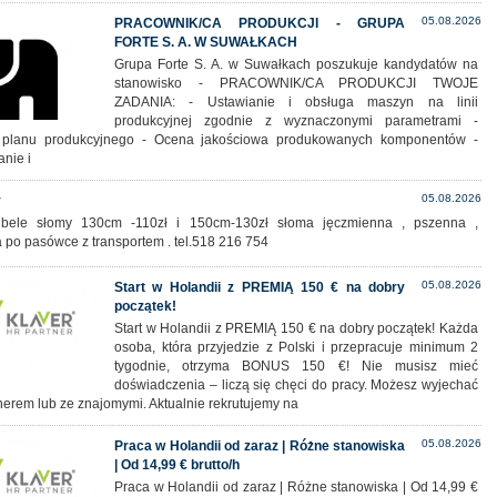
05.08.2026
PRACOWNIK/CA PRODUKCJI - GRUPA
FORTE S. A. W SUWAŁKACH
Grupa Forte S. A. w Suwałkach poszukuje kandydatów na
stanowisko - PRACOWNIK/CA PRODUKCJI TWOJE
ZADANIA: - Ustawianie i obsługa maszyn na linii
produkcyjnej zgodnie z wyznaczonymi parametrami -
a planu produkcyjnego - Ocena jakościowa produkowanych komponentów -
anie i
05.08.2026
y
bele słomy 130cm -110zł i 150cm-130zł słoma jęczmienna , pszenna ,
 po pasówce z transportem . tel.518 216 754
05.08.2026
Start w Holandii z PREMIĄ 150 € na dobry
początek!
Start w Holandii z PREMIĄ 150 € na dobry początek! Każda
osoba, która przyjedzie z Polski i przepracuje minimum 2
tygodnie, otrzyma BONUS 150 €! Nie musisz mieć
doświadczenia – liczą się chęci do pracy. Możesz wyjechać
nerem lub ze znajomymi. Aktualnie rekrutujemy na
05.08.2026
Praca w Holandii od zaraz | Różne stanowiska
| Od 14,99 € brutto/h
Praca w Holandii od zaraz | Różne stanowiska | Od 14,99 €