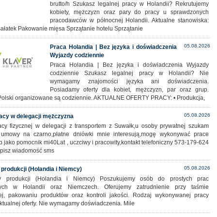
brutto/h Szukasz legalnej pracy w Holandii? Rekrutujemy
kobiety, mężczyzn oraz pary do pracy u sprawdzonych
pracodawców w północnej Holandii. Aktualne stanowiska:
sałatek Pakowanie mięsa Sprzątanie hotelu Sprzątanie
05.08.2026
Praca Holandia | Bez języka i doświadczenia
Wyjazdy codziennie
Praca Holandia | Bez języka i doświadczenia Wyjazdy
codziennie Szukasz legalnej pracy w Holandii? Nie
wymagamy znajomości języka ani doświadczenia.
Posiadamy oferty dla kobiet, mężczyzn, par oraz grup.
Polski organizowane są codziennie. AKTUALNE OFERTY PRACY: • Produkcja,
05.08.2026
acy w delegacji mężczyzna
cy fizycznej w delegacji z transportem z Suwałk,u osoby prywatnej szukam
 umowy na czarno,płatne dniówki mnie interesują,mogę wykonywać prace
b jako pomocnik mi40Lat , uczciwy i pracowity,kontakt telefoniczny 573-179-624
pisz wiadomość sms
05.08.2026
 produkcji (Holandia i Niemcy)
y produkcji (Holandia i Niemcy) Poszukujemy osób do prostych prac
nych w Holandii oraz Niemczech. Oferujemy zatrudnienie przy taśmie
ej, pakowaniu produktów oraz kontroli jakości. Rodzaj wykonywanej pracy
ktualnej oferty. Nie wymagamy doświadczenia. Mile