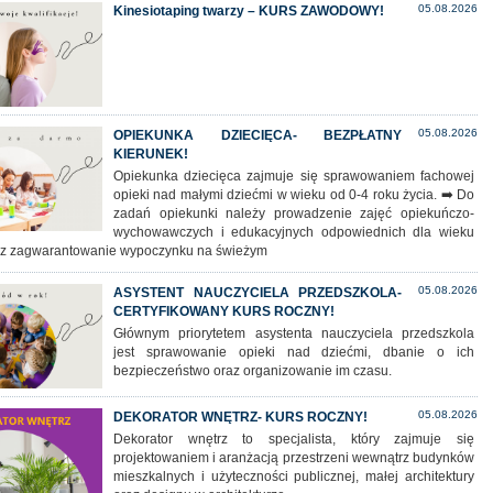
05.08.2026
Kinesiotaping twarzy – KURS ZAWODOWY!
05.08.2026
OPIEKUNKA DZIECIĘCA- BEZPŁATNY
KIERUNEK!
Opiekunka dziecięca zajmuje się sprawowaniem fachowej
opieki nad małymi dziećmi w wieku od 0-4 roku życia. ➡️ Do
zadań opiekunki należy prowadzenie zajęć opiekuńczo-
wychowawczych i edukacyjnych odpowiednich dla wieku
az zagwarantowanie wypoczynku na świeżym
05.08.2026
ASYSTENT NAUCZYCIELA PRZEDSZKOLA-
CERTYFIKOWANY KURS ROCZNY!
Głównym priorytetem asystenta nauczyciela przedszkola
jest sprawowanie opieki nad dziećmi, dbanie o ich
bezpieczeństwo oraz organizowanie im czasu.
05.08.2026
DEKORATOR WNĘTRZ- KURS ROCZNY!
Dekorator wnętrz to specjalista, który zajmuje się
projektowaniem i aranżacją przestrzeni wewnątrz budynków
mieszkalnych i użyteczności publicznej, małej architektury