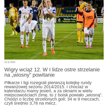
23.11.2014
Wigry wciąż 12. W I lidze ostre strzelanie
na „wiosny” powitanie
Piłkarze I ligi rozegrali pierwszą kolejkę rundy
rewanżowej sezonu 2014/2015. I chociaż w
kalendarzu mamy jesień, a za oknami w wielu
miejscowościach zimę, to z boisk powiało „wiosną”.
Chodzi o liczbę strzelonych goli: 34 w 9 meczach,
czyli średnio 3,78 na mecz.