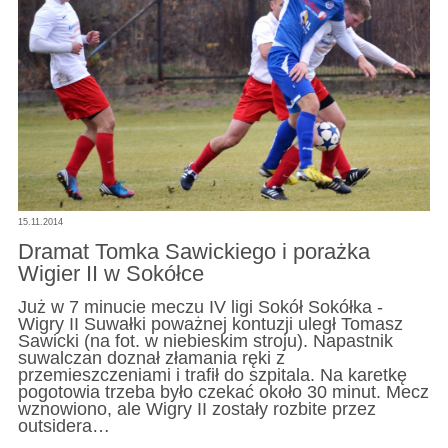
15.11.2014
Dramat Tomka Sawickiego i porażka
Wigier II w Sokółce
Już w 7 minucie meczu IV ligi Sokół Sokółka -
Wigry II Suwałki poważnej kontuzji uległ Tomasz
Sawicki (na fot. w niebieskim stroju). Napastnik
suwalczan doznał złamania ręki z
przemieszczeniami i trafił do szpitala. Na karetkę
pogotowia trzeba było czekać około 30 minut. Mecz
wznowiono, ale Wigry II zostały rozbite przez
outsidera…