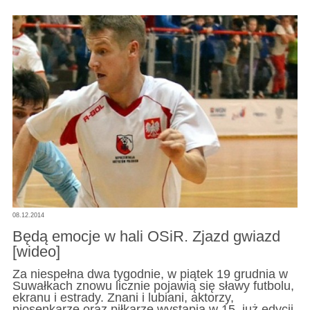
08.12.2014
Będą emocje w hali OSiR. Zjazd gwiazd
[wideo]
Za niespełna dwa tygodnie, w piątek 19 grudnia w
Suwałkach znowu licznie pojawią się sławy futbolu,
ekranu i estrady. Znani i lubiani, aktorzy,
piosenkarze oraz piłkarze wystąpią w 15. już edycji