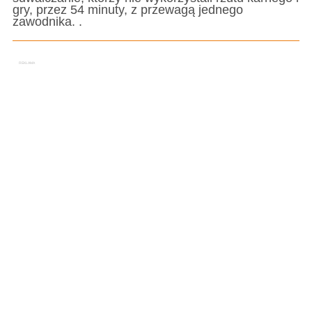
gry, przez 54 minuty, z przewagą jednego
zawodnika. .