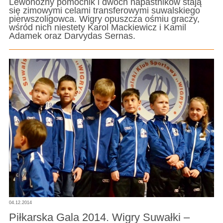
Lewonożny pomocnik i dwóch napastników stają
się zimowymi celami transferowymi suwalskiego
pierwszoligowca. Wigry opuszcza ośmiu graczy,
wśród nich niestety Karol Mackiewicz i Kamil
Adamek oraz Darvydas Sernas.
04.12.2014
Piłkarska Gala 2014. Wigry Suwałki –