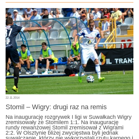
22.11.2014
Stomil – Wigry: drugi raz na remis
Na inaugurację rozgrywek I ligi w Suwałkach Wigry
zremisowały ze Stomilem 1:1. Na inaugurację
rundy rewanżowej Stomil zremisował z Wigrami
2:2. W Olsztynie bliżej zwycięstwa byli jednak
suwalczanie, którzy nie wykorzystali rzutu karnego i