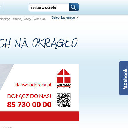
i
Select Language
▼
Imieniny: Jakuba, Sławy, Sykstusa