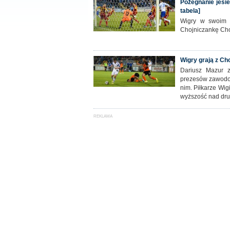
Pożegnanie jesie
tabela]
Wigry w swoim o
Chojniczankę Choj
Wigry grają z Ch
Dariusz Mazur z
prezesów zawodow
nim. Piłkarze Wi
wyższość nad dru