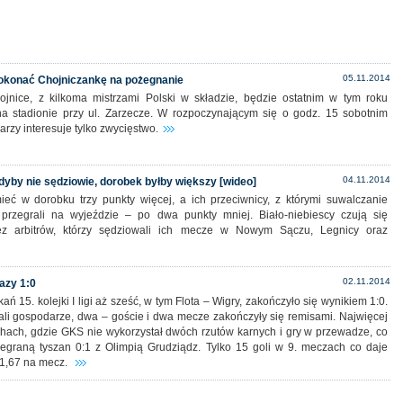
05.11.2014
Pokonać Chojniczankę na pożegnanie
jnice, z kilkoma mistrzami Polski w składzie, będzie ostatnim w tym roku
a stadionie przy ul. Zarzecze. W rozpoczynającym się o godz. 15 sobotnim
rzy interesuje tylko zwycięstwo.
04.11.2014
dyby nie sędziowie, dorobek byłby większy [wideo]
eć w dorobku trzy punkty więcej, a ich przeciwnicy, z którymi suwalczanie
 przegrali na wyjeździe – po dwa punkty mniej. Biało-niebiescy czują się
ez arbitrów, którzy sędziowali ich mecze w Nowym Sączu, Legnicy oraz
02.11.2014
razy 1:0
ań 15. kolejki I ligi aż sześć, w tym Flota – Wigry, zakończyło się wynikiem 1:0.
wali gospodarze, dwa – goście i dwa mecze zakończyły się remisami. Najwięcej
chach, gdzie GKS nie wykorzystał dwóch rzutów karnych i gry w przewadze, co
zegraną tyszan 0:1 z Olimpią Grudziądz. Tylko 15 goli w 9. meczach co daje
 1,67 na mecz.