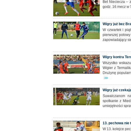
Bet Nieciecza – 
godz. 16 mecz w 
Wigry już bez Bra
W czwartek i pią
pierwszej połowy
zapowiadający się
Wigry kontra Ter
Wszystko wskazuj
Wigier z Termalik
Drużynę popularny
Wigry już czekaj
Suwalczanom na
spotkanie z Mied
umiejętności spr
13. pechowa nie t
W 13. kolejce pec