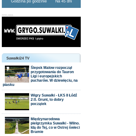
Godzina po godzinie
Na 45 dni
Suwałki24 TV
Ślepsk Malow rozpoczął
przygotowania do Tauron
Ligi i europejskich
pucharów. W dziewięciu, na
piasku
Wigry Suwałki - ŁKS II Łódź
2:0. Grunt, to dobry
początek
Międzynarodowa
pielgrzymka Suwałki - Wilno.
Idą do Tej, co w Ostrej świeci
Bramie