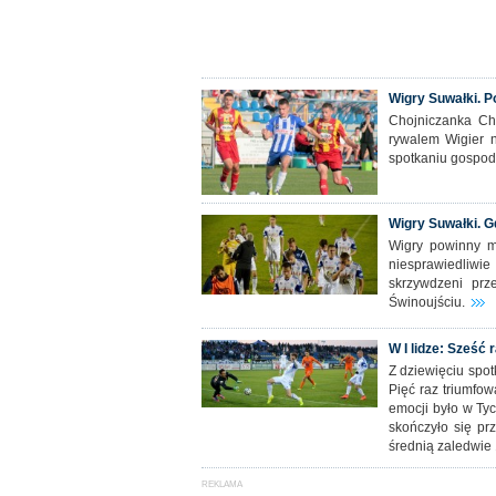
Wigry Suwałki. 
Chojniczanka Cho
rywalem Wigier n
spotkaniu gospoda
Wigry Suwałki. G
Wigry powinny mi
niesprawiedliwie
skrzywdzeni prz
Świnoujściu.
W I lidze: Sześć 
Z dziewięciu spotk
Pięć raz triumfo
emocji było w Ty
skończyło się pr
średnią zaledwie