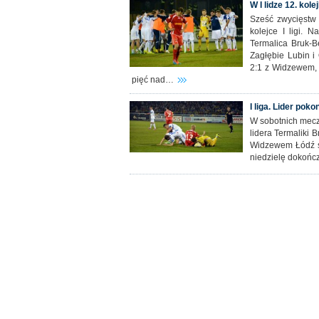
W I lidze 12. kol
Sześć zwycięstw g
kolejce I ligi. 
Termalica Bruk-Be
Zagłębie Lubin i
2:1 z Widzewem, 
pięć nad…
I liga. Lider pok
W sobotnich mecza
lidera Termaliki 
Widzewem Łódź s
niedzielę dokończ