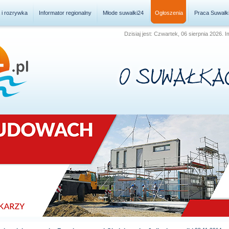
a i rozrywka
Informator regionalny
Młode suwałki24
Ogłoszenia
Praca Suwałk
Dzisiaj jest: Czwartek, 06 sierpnia 2026. 