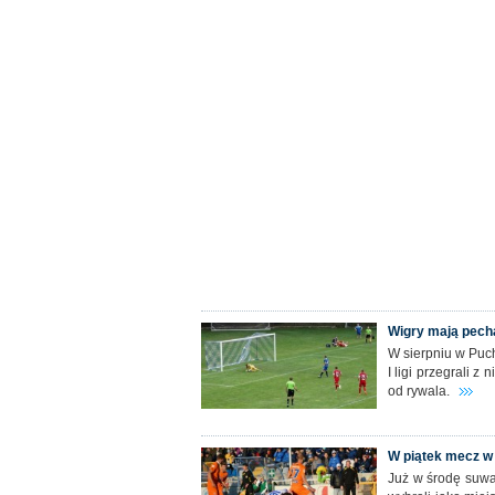
Wigry mają pecha
W sierpniu w Pucha
I ligi przegrali z
od rywala.
W piątek mecz w
Już w środę suwal