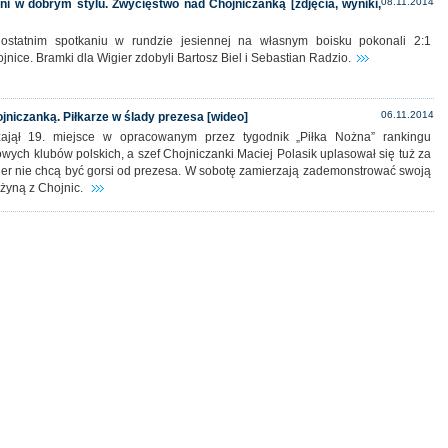
08.11.2014
ni w dobrym stylu. Zwycięstwo nad Chojniczanką [zdjęcia, wyniki,
statnim spotkaniu w rundzie jesiennej na własnym boisku pokonali 2:1
nice. Bramki dla Wigier zdobyli Bartosz Biel i Sebastian Radzio.
06.11.2014
ojniczanką. Piłkarze w ślady prezesa [wideo]
ajął 19. miejsce w opracowanym przez tygodnik „Piłka Nożna” rankingu
ych klubów polskich, a szef Chojniczanki Maciej Polasik uplasował się tuż za
gier nie chcą być gorsi od prezesa. W sobotę zamierzają zademonstrować swoją
żyną z Chojnic.