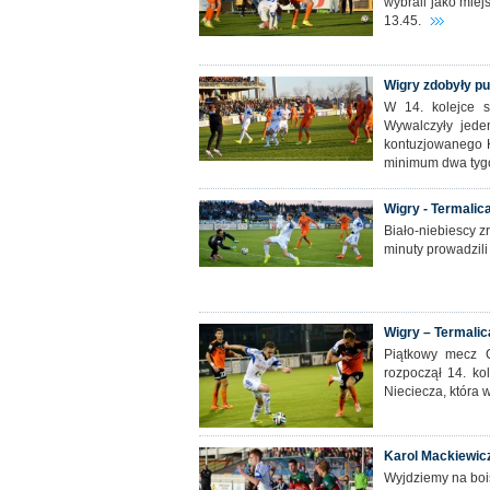
wybrali jako miej
13.45.
Wigry zdobyły pun
W 14. kolejce s
Wywalczyły jede
kontuzjowanego 
minimum dwa tygod
Wigry - Termalica
Biało-niebiescy z
minuty prowadzil
Wigry – Termalica.
Piątkowy mecz 
rozpoczął 14. ko
Nieciecza, która 
Karol Mackiewicz:
Wyjdziemy na boi