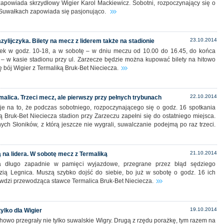
zapowiada skrzydłowy Wigier Karol Mackiewicz. Sobotni, rozpoczynający się o
Suwałkach zapowiada się pasjonująco.
23.10.2014
zylijczyka. Bilety na mecz z liderem także na stadionie
tek w godz. 10-18, a w sobotę – w dniu meczu od 10.00 do 16.45, do końca
 – w kasie stadionu przy ul. Zarzecze będzie można kupować bilety na hitowo
 bój Wigier z Termaliką Bruk-Bet Nieciecza.
22.10.2014
malica. Trzeci mecz, ale pierwszy przy pełnych trybunach
e na to, że podczas sobotniego, rozpoczynającego się o godz. 16 spotkania
ą Bruk-Bet Nieciecza stadion przy Zarzeczu zapełni się do ostatniego miejsca.
ch Słoników, z którą jeszcze nie wygrali, suwalczanie podejmą po raz trzeci.
21.10.2014
ą na lidera. W sobotę mecz z Termaliką
 długo zapadnie w pamięci wyjazdowe, przegrane przez błąd sędziego
zią Legnica. Muszą szybko dojść do siebie, bo już w sobotę o godz. 16 ich
awdzi przewodząca stawce Termalica Bruk-Bet Nieciecza.
19.10.2014
ylko dla Wigier
howo przegrały nie tylko suwalskie Wigry. Drugą z rzędu porażkę, tym razem na