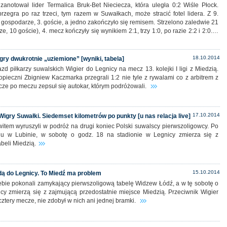
zanotował lider Termalica Bruk-Bet Nieciecza, która uległa 0:2 Wiśle Płock.
rzegra po raz trzeci, tym razem w Suwałkach, może stracić fotel lidera. Z 9.
 gospodarze, 3. goście, a jedno zakończyło się remisem. Strzelono zaledwie 21
e, 10 goście), 4. mecz kończyły się wynikiem 2:1, trzy 1:0, po razie 2:2 i 2:0.…
18.10.2014
gry dwukrotnie „uziemione” [wyniki, tabela]
d piłkarzy suwalskich Wigier do Legnicy na mecz 13. kolejki I ligi z Miedzią.
pieczni Zbigniew Kaczmarka przegrali 1:2 nie tyle z rywalami co z arbitrem z
zcze po meczu zepsuł się autokar, którym podróżowali.
17.10.2014
Wigry Suwałki. Siedemset kilometrów po punkty [u nas relacja live]
witem wyruszyli w podróż na drugi koniec Polski suwalscy pierwszoligowcy. Po
egu w Lubinie, w sobotę o godz. 18 na stadionie w Legnicy zmierza się z
abeli Miedzią.
15.10.2014
dą do Legnicy. To Miedź ma problem
ebie pokonali zamykający pierwszoligową tabelę Widzew Łódź, a w tę sobotę o
cy zmierzą się z zajmującą przedostatnie miejsce Miedzią. Przeciwnik Wigier
 cztery mecze, nie zdobył w nich ani jednej bramki.