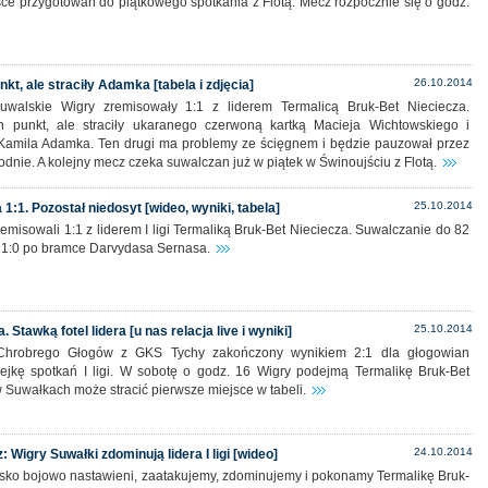
sce przygotowań do piątkowego spotkania z Flotą. Mecz rozpocznie się o godz.
26.10.2014
kt, ale straciły Adamka [tabela i zdjęcia]
uwalskie Wigry zremisowały 1:1 z liderem Termalicą Bruk-Bet Nieciecza.
n punkt, ale straciły ukaranego czerwoną kartką Macieja Wichtowskiego i
Kamila Adamka. Ten drugi ma problemy ze ścięgnem i będzie pauzował przez
nie. A kolejny mecz czeka suwalczan już w piątek w Świnoujściu z Flotą.
25.10.2014
 1:1. Pozostał niedosyt [wideo, wyniki, tabela]
remisowali 1:1 z liderem I ligi Termaliką Bruk-Bet Nieciecza. Suwalczanie do 82
i 1:0 po bramce Darvydasa Sernasa.
25.10.2014
 Stawką fotel lidera [u nas relacja live i wyniki]
Chrobrego Głogów z GKS Tychy zakończony wynikiem 2:1 dla głogowian
lejkę spotkań I ligi. W sobotę o godz. 16 Wigry podejmą Termalikę Bruk-Bet
w Suwałkach może stracić pierwsze miejsce w tabeli.
24.10.2014
 Wigry Suwałki zdominują lidera I ligi [wideo]
sko bojowo nastawieni, zaatakujemy, zdominujemy i pokonamy Termalikę Bruk-