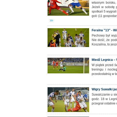
własnym boisku, 
Jeżeli w sobotę p
spotkań 5 wygrali
goli (11 gospodarz
Feralna "13" - Wi
Pechowy był wyjaz
Nie dość, że podo
Koszalina, to jes
Miedź Legnica – 
W piątek przed ś
treningu i nocl
przedostatnią w t
Wigry Suwałki ja
Suwalczanie u si
godz. 18 w Legni
przegrał ostatnie