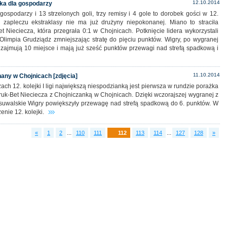
12.10.2014
ejka dla gospodarzy
ospodarzy i 13 strzelonych goli, trzy remisy i 4 gole to dorobek gości w 12.
Na zapleczu ekstraklasy nie ma już drużyny niepokonanej. Miano to straciła
t Nieciecza, która przegrała 0:1 w Chojnicach. Potknięcie lidera wykorzystali
 Olimpia Grudziądz zmniejszając stratę do pięciu punktów. Wigry, po wygranej
zajmują 10 miejsce i mają już sześć punktów przewagi nad strefą spadkową i
11.10.2014
onany w Chojnicach [zdjęcia]
ch 12. kolejki I ligi największą niespodzianką jest pierwsza w rundzie porażka
Bruk-Bet Nieciecza z Chojniczanką w Chojnicach. Dzięki wczorajszej wygranej z
uwalskie Wigry powiększyły przewagę nad strefą spadkową do 6. punktów. W
enie 12. kolejki.
...
...
«
1
2
110
111
112
113
114
127
128
»