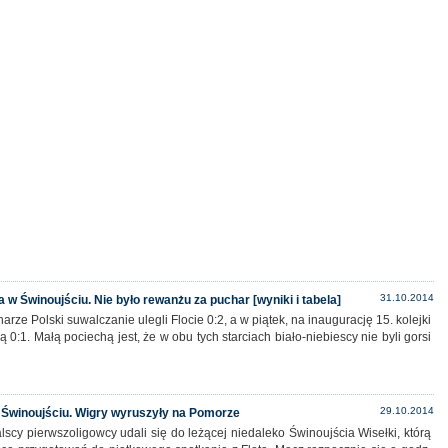
31.10.2014
 w Świnoujściu. Nie było rewanżu za puchar [wyniki i tabela]
rze Polski suwalczanie ulegli Flocie 0:2, a w piątek, na inaugurację 15. kolejki
 nią 0:1. Małą pociechą jest, że w obu tych starciach biało-niebiescy nie byli gorsi
29.10.2014
 Świnoujściu. Wigry wyruszyły na Pomorze
scy pierwszoligowcy udali się do leżącej niedaleko Świnoujścia Wisełki, którą