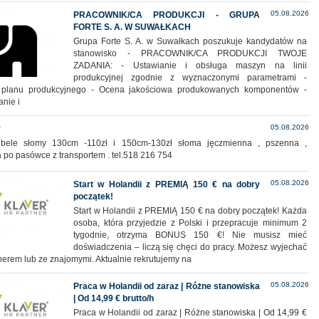
05.08.2026
PRACOWNIK/CA PRODUKCJI - GRUPA
FORTE S. A. W SUWAŁKACH
Grupa Forte S. A. w Suwałkach poszukuje kandydatów na
stanowisko - PRACOWNIK/CA PRODUKCJI TWOJE
ZADANIA: - Ustawianie i obsługa maszyn na linii
produkcyjnej zgodnie z wyznaczonymi parametrami -
a planu produkcyjnego - Ocena jakościowa produkowanych komponentów -
anie i
05.08.2026
y
bele słomy 130cm -110zł i 150cm-130zł słoma jęczmienna , pszenna ,
 po pasówce z transportem . tel.518 216 754
05.08.2026
Start w Holandii z PREMIĄ 150 € na dobry
początek!
Start w Holandii z PREMIĄ 150 € na dobry początek! Każda
osoba, która przyjedzie z Polski i przepracuje minimum 2
tygodnie, otrzyma BONUS 150 €! Nie musisz mieć
doświadczenia – liczą się chęci do pracy. Możesz wyjechać
nerem lub ze znajomymi. Aktualnie rekrutujemy na
05.08.2026
Praca w Holandii od zaraz | Różne stanowiska
| Od 14,99 € brutto/h
Praca w Holandii od zaraz | Różne stanowiska | Od 14,99 €