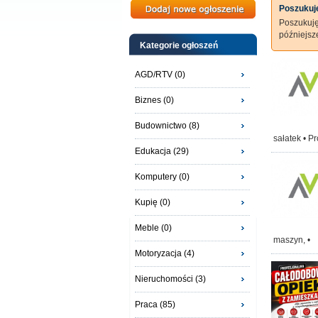
Poszukuję
Poszukuj
późniejs
Kategorie ogłoszeń
AGD/RTV (0)
Biznes (0)
Budownictwo (8)
sałatek • P
Edukacja (29)
Komputery (0)
Kupię (0)
Meble (0)
maszyn, •
Motoryzacja (4)
Nieruchomości (3)
Praca (85)