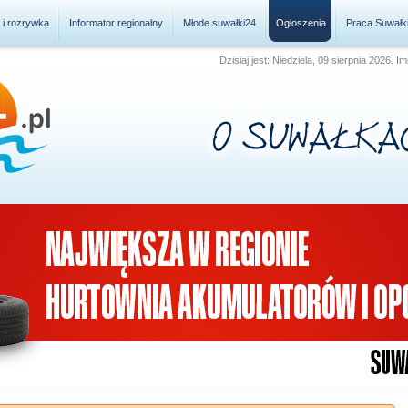
a i rozrywka
Informator regionalny
Młode suwałki24
Ogłoszenia
Praca Suwałk
Dzisiaj jest: Niedziela, 09 sierpnia 2026.