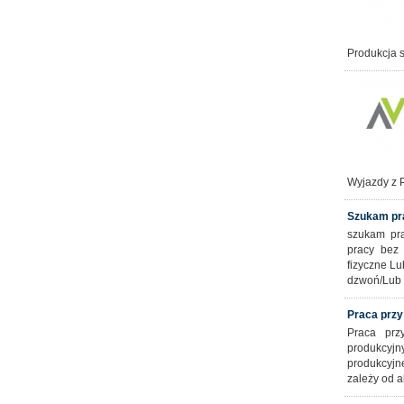
Produkcja 
Wyjazdy z 
Szukam pr
szukam pra
pracy bez
fizyczne Lu
dzwoń/Lub 
Praca przy
Praca prz
produkcyj
produkcyjn
zależy od a