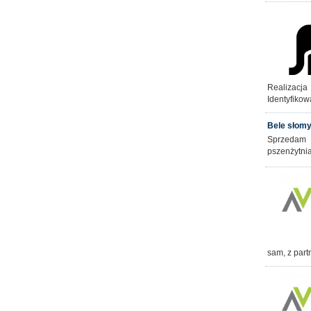
Realizacj
Identyfikow
Bele słom
Sprzedam 
pszenżytnia
sam, z part