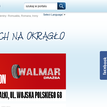
i
Select Language
▼
 Imieniny: Romualda, Romana, Ireny