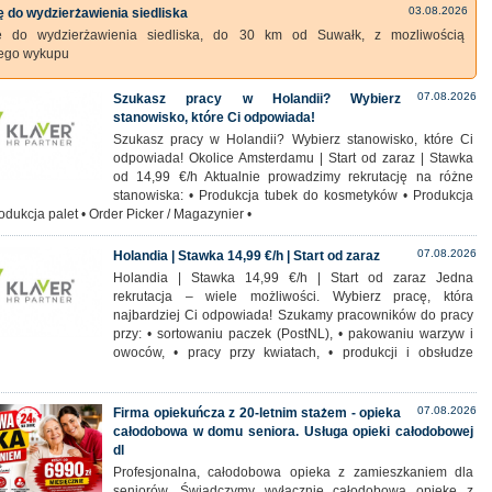
03.08.2026
 do wydzierżawienia siedliska
ę do wydzierżawienia siedliska, do 30 km od Suwałk, z mozliwością
zego wykupu
07.08.2026
Szukasz pracy w Holandii? Wybierz
stanowisko, które Ci odpowiada!
Szukasz pracy w Holandii? Wybierz stanowisko, które Ci
odpowiada! Okolice Amsterdamu | Start od zaraz | Stawka
od 14,99 €/h Aktualnie prowadzimy rekrutację na różne
stanowiska: • Produkcja tubek do kosmetyków • Produkcja
rodukcja palet • Order Picker / Magazynier •
07.08.2026
Holandia | Stawka 14,99 €/h | Start od zaraz
Holandia | Stawka 14,99 €/h | Start od zaraz Jedna
rekrutacja – wiele możliwości. Wybierz pracę, która
najbardziej Ci odpowiada! Szukamy pracowników do pracy
przy: • sortowaniu paczek (PostNL), • pakowaniu warzyw i
owoców, • pracy przy kwiatach, • produkcji i obsłudze
07.08.2026
Firma opiekuńcza z 20-letnim stażem - opieka
całodobowa w domu seniora. Usługa opieki całodobowej
dl
Profesjonalna, całodobowa opieka z zamieszkaniem dla
seniorów. Świadczymy wyłącznie całodobową opiekę z