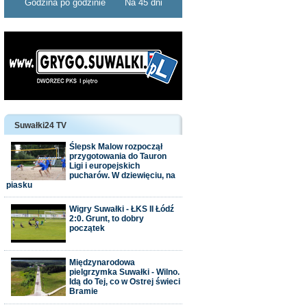
Godzina po godzinie
Na 45 dni
Suwałki24 TV
Ślepsk Malow rozpoczął
przygotowania do Tauron
Ligi i europejskich
pucharów. W dziewięciu, na
piasku
Wigry Suwałki - ŁKS II Łódź
2:0. Grunt, to dobry
początek
Międzynarodowa
pielgrzymka Suwałki - Wilno.
Idą do Tej, co w Ostrej świeci
Bramie