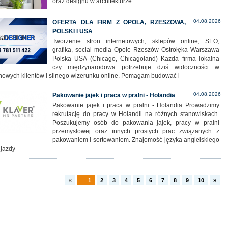
oraz designu w architekturze.
04.08.2026
OFERTA DLA FIRM Z OPOLA, RZESZOWA,
POLSKI I USA
Tworzenie stron internetowych, sklepów online, SEO,
grafika, social media Opole Rzeszów Ostrołęka Warszawa
Polska USA (Chicago, Chicagoland) Każda firma lokalna
czy międzynarodowa potrzebuje dziś widoczności w
 nowych klientów i silnego wizerunku online. Pomagam budować i
04.08.2026
Pakowanie jajek i praca w pralni - Holandia
Pakowanie jajek i praca w pralni - Holandia Prowadzimy
rekrutację do pracy w Holandii na różnych stanowiskach.
Poszukujemy osób do pakowania jajek, pracy w pralni
przemysłowej oraz innych prostych prac związanych z
pakowaniem i sortowaniem. Znajomość języka angielskiego
 jazdy
«
1
2
3
4
5
6
7
8
9
10
»