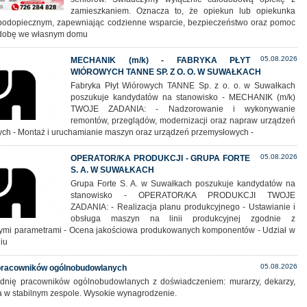
zamieszkaniem. Oznacza to, że opiekun lub opiekunka
podopiecznym, zapewniając codzienne wsparcie, bezpieczeństwo oraz pomoc
 dobę we własnym domu
05.08.2026
MECHANIK (m/k) - FABRYKA PŁYT
WIÓROWYCH TANNE SP. Z O. O. W SUWAŁKACH
Fabryka Płyt Wiórowych TANNE Sp. z o. o. w Suwałkach
poszukuje kandydatów na stanowisko - MECHANIK (m/k)
TWOJE ZADANIA: - Nadzorowanie i wykonywanie
remontów, przeglądów, modernizacji oraz napraw urządzeń
ych - Montaż i uruchamianie maszyn oraz urządzeń przemysłowych -
05.08.2026
OPERATOR/KA PRODUKCJI - GRUPA FORTE
S. A. W SUWAŁKACH
Grupa Forte S. A. w Suwałkach poszukuje kandydatów na
stanowisko - OPERATOR/KA PRODUKCJI TWOJE
ZADANIA: - Realizacja planu produkcyjnego - Ustawianie i
obsługa maszyn na linii produkcyjnej zgodnie z
mi parametrami - Ocena jakościowa produkowanych komponentów - Udział w
iu
05.08.2026
 pracowników ogólnobudowlanych
rudnię pracowników ogólnobudowlanych z doświadczeniem: murarzy, dekarzy,
ca w stabilnym zespole. Wysokie wynagrodzenie.