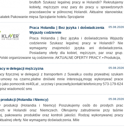
brutto/h Szukasz legalnej pracy w Holandii? Rekrutujemy
kobiety, mężczyzn oraz pary do pracy u sprawdzonych
pracodawców w północnej Holandii. Aktualne stanowiska:
sałatek Pakowanie mięsa Sprzątanie hotelu Sprzątanie
05.08.2026
Praca Holandia | Bez języka i doświadczenia
Wyjazdy codziennie
Praca Holandia | Bez języka i doświadczenia Wyjazdy
codziennie Szukasz legalnej pracy w Holandii? Nie
wymagamy znajomości języka ani doświadczenia.
Posiadamy oferty dla kobiet, mężczyzn, par oraz grup.
Polski organizowane są codziennie. AKTUALNE OFERTY PRACY: • Produkcja,
05.08.2026
acy w delegacji mężczyzna
cy fizycznej w delegacji z transportem z Suwałk,u osoby prywatnej szukam
 umowy na czarno,płatne dniówki mnie interesują,mogę wykonywać prace
b jako pomocnik mi40Lat , uczciwy i pracowity,kontakt telefoniczny 573-179-624
pisz wiadomość sms
05.08.2026
 produkcji (Holandia i Niemcy)
y produkcji (Holandia i Niemcy) Poszukujemy osób do prostych prac
nych w Holandii oraz Niemczech. Oferujemy zatrudnienie przy taśmie
ej, pakowaniu produktów oraz kontroli jakości. Rodzaj wykonywanej pracy
ktualnej oferty. Nie wymagamy doświadczenia. Mile