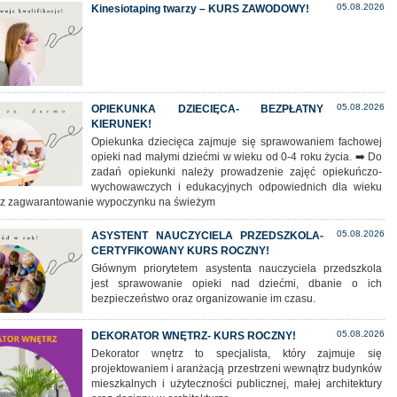
05.08.2026
Kinesiotaping twarzy – KURS ZAWODOWY!
05.08.2026
OPIEKUNKA DZIECIĘCA- BEZPŁATNY
KIERUNEK!
Opiekunka dziecięca zajmuje się sprawowaniem fachowej
opieki nad małymi dziećmi w wieku od 0-4 roku życia. ➡️ Do
zadań opiekunki należy prowadzenie zajęć opiekuńczo-
wychowawczych i edukacyjnych odpowiednich dla wieku
az zagwarantowanie wypoczynku na świeżym
05.08.2026
ASYSTENT NAUCZYCIELA PRZEDSZKOLA-
CERTYFIKOWANY KURS ROCZNY!
Głównym priorytetem asystenta nauczyciela przedszkola
jest sprawowanie opieki nad dziećmi, dbanie o ich
bezpieczeństwo oraz organizowanie im czasu.
05.08.2026
DEKORATOR WNĘTRZ- KURS ROCZNY!
Dekorator wnętrz to specjalista, który zajmuje się
projektowaniem i aranżacją przestrzeni wewnątrz budynków
mieszkalnych i użyteczności publicznej, małej architektury