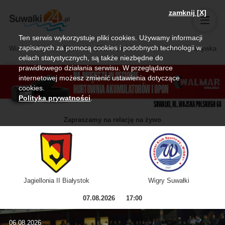
zamknij [X]
Ten serwis wykorzystuje pliki cookies. Używamy informacji
zapisanych za pomocą cookies i podobnych technologii w
Wiadomości
Sport
Biznes, rolnictwo
Kultura i rozrywka
celach statystycznych, są także niezbędne do
prawidłowego działania serwisu. W przeglądarce
internetowej możesz zmienić ustawienia dotyczące
cookies.
Polityka prywatności
.
Zapraszamy na relację na żywo
Jagiellonia II Białystok
Wigry Suwałki
07.08.2026
17:00
06.08.2026