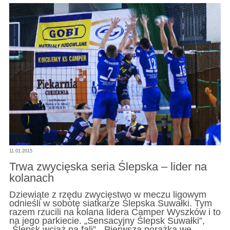
11.01.2015
Trwa zwycięska seria Ślepska – lider na
kolanach
Dziewiąte z rzędu zwycięstwo w meczu ligowym
odnieśli w sobotę siatkarze Ślepska Suwałki. Tym
razem rzucili na kolana lidera Camper Wyszków i to
na jego parkiecie. „Sensacyjny Ślepsk Suwałki”,
„Ślepsk wciąż na fali”, „Pierwsza porażka we