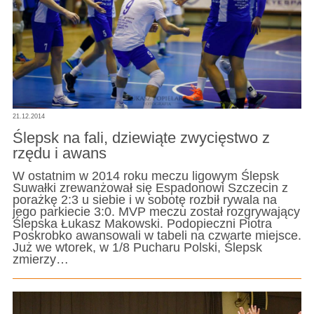
21.12.2014
Ślepsk na fali, dziewiąte zwycięstwo z
rzędu i awans
W ostatnim w 2014 roku meczu ligowym Ślepsk
Suwałki zrewanżował się Espadonowi Szczecin z
porażkę 2:3 u siebie i w sobotę rozbił rywala na
jego parkiecie 3:0. MVP meczu został rozgrywający
Ślepska Łukasz Makowski. Podopieczni Piotra
Poskrobko awansowali w tabeli na czwarte miejsce.
Już we wtorek, w 1/8 Pucharu Polski, Ślepsk
zmierzy…