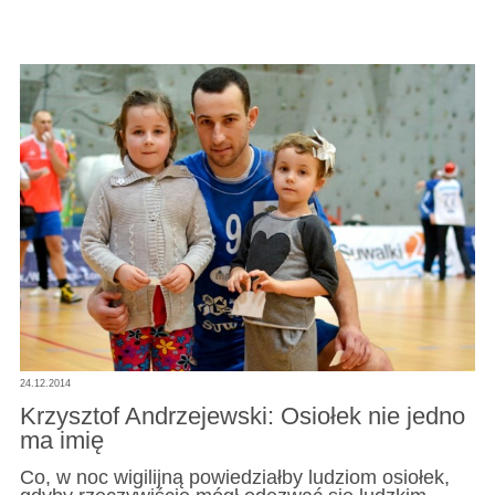
24.12.2014
Krzysztof Andrzejewski: Osiołek nie jedno
ma imię
Co, w noc wigilijną powiedziałby ludziom osiołek,