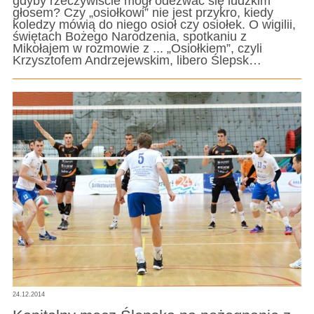
gdyby rzeczywiście mógł odezwać się ludzkim
głosem? Czy „osiołkowi” nie jest przykro, kiedy
koledzy mówią do niego osioł czy osiołek. O wigilii,
świętach Bożego Narodzenia, spotkaniu z
Mikołajem w rozmowie z ... „Osiołkiem”, czyli
Krzysztofem Andrzejewskim, libero Ślepsk…
24.12.2014