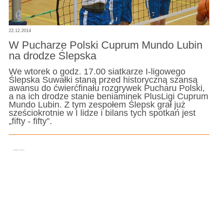
22.12.2014
W Pucharze Polski Cuprum Mundo Lubin
na drodze Ślepska
We wtorek o godz. 17.00 siatkarze I-ligowego
Ślepska Suwałki staną przed historyczną szansą
awansu do ćwierćfinału rozgrywek Pucharu Polski,
a na ich drodze stanie beniaminek PlusLigi Cuprum
Mundo Lubin. Z tym zespołem Ślepsk grał już
sześciokrotnie w I lidze i bilans tych spotkań jest
„fifty - fifty”.