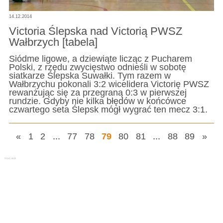
14.12.2014
Victoria Ślepska nad Victorią PWSZ
Wałbrzych [tabela]
Siódme ligowe, a dziewiąte licząc z Pucharem
Polski, z rzędu zwycięstwo odnieśli w sobotę
siatkarze Ślepska Suwałki. Tym razem w
Wałbrzychu pokonali 3:2 wicelidera Victorię PWSZ
rewanżując się za przegraną 0:3 w pierwszej
rundzie. Gdyby nie kilka błędów w końcówce
czwartego seta Ślepsk mógł wygrać ten mecz 3:1.
«
1
2
...
77
78
79
80
81
...
88
89
»