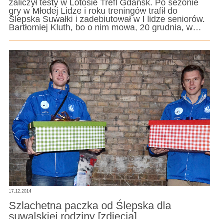
zaliczył testy w Lotosie Trefl Gdańsk. Po sezonie
gry w Młodej Lidze i roku treningów trafił do
Ślepska Suwałki i zadebiutował w I lidze seniorów.
Bartłomiej Kluth, bo o nim mowa, 20 grudnia, w…
17.12.2014
Szlachetna paczka od Ślepska dla
suwalskiej rodziny [zdjęcia]