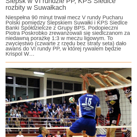
Ślepsk w VI rundzie PP, KPS Siedlce
rozbity w Suwałkach
Niespełna 90 minut trwał mecz V rundy Pucharu
Polski pomiędzy Ślepskiem Suwałki i KPS Siedlce
Banki Spółdzielcze z Grupy BPS. Podopieczni
Piotra Poskrobko zrewanżowali się siedlczanom za
niedawną porażkę 1:3 w meczu ligowym. To
zwycięstwo (czwarte z rzędu bez straty seta) dało
awans do VI rundy PP, w której rywalem będzie
Krispol W…