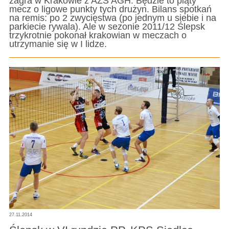
zagra w Krakowie z AZS AGH. Będzie to piąty
mecz o ligowe punkty tych drużyn. Bilans spotkań
na remis: po 2 zwycięstwa (po jednym u siebie i na
parkiecie rywala). Ale w sezonie 2011/12 Ślepsk
trzykrotnie pokonał krakowian w meczach o
utrzymanie się w I lidze.
27.11.2014