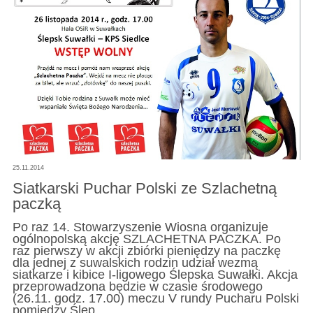
25.11.2014
Siatkarski Puchar Polski ze Szlachetną
paczką
Po raz 14. Stowarzyszenie Wiosna organizuje
ogólnopolską akcję SZLACHETNA PACZKA. Po
raz pierwszy w akcji zbiórki pieniędzy na paczkę
dla jednej z suwalskich rodzin udział wezmą
siatkarze i kibice I-ligowego Ślepska Suwałki. Akcja
przeprowadzona będzie w czasie środowego
(26.11. godz. 17.00) meczu V rundy Pucharu Polski
pomiędzy Ślep…