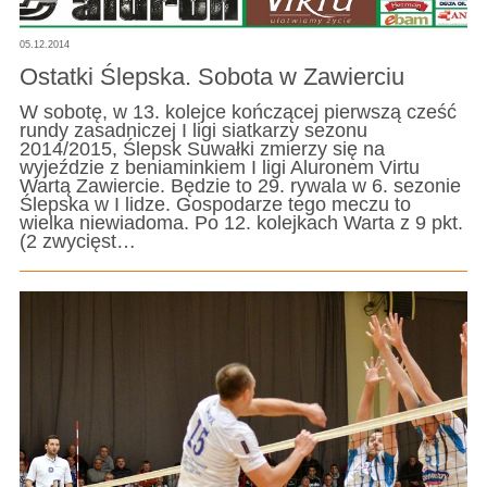
05.12.2014
Ostatki Ślepska. Sobota w Zawierciu
W sobotę, w 13. kolejce kończącej pierwszą cześć
rundy zasadniczej I ligi siatkarzy sezonu
2014/2015, Ślepsk Suwałki zmierzy się na
wyjeździe z beniaminkiem I ligi Aluronem Virtu
Wartą Zawiercie. Będzie to 29. rywala w 6. sezonie
Ślepska w I lidze. Gospodarze tego meczu to
wielka niewiadoma. Po 12. kolejkach Warta z 9 pkt.
(2 zwycięst…