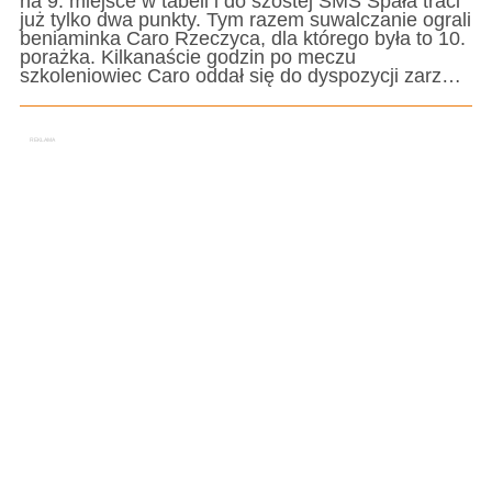
na 9. miejsce w tabeli i do szóstej SMS Spała traci
już tylko dwa punkty. Tym razem suwalczanie ograli
beniaminka Caro Rzeczyca, dla którego była to 10.
porażka. Kilkanaście godzin po meczu
szkoleniowiec Caro oddał się do dyspozycji zarz…