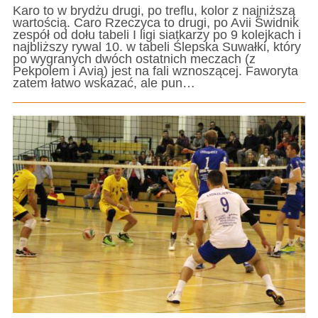
Karo to w brydżu drugi, po treflu, kolor z najniższą
wartością. Caro Rzeczyca to drugi, po Avii Świdnik
zespół od dołu tabeli I ligi siatkarzy po 9 kolejkach i
najbliższy rywal 10. w tabeli Ślepska Suwałki, który
po wygranych dwóch ostatnich meczach (z
Pekpolem i Avią) jest na fali wznoszącej. Faworyta
zatem łatwo wskazać, ale pun…