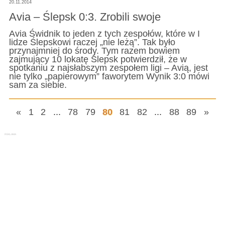
20.11.2014
Avia – Ślepsk 0:3. Zrobili swoje
Avia Świdnik to jeden z tych zespołów, które w I
lidze Ślepskowi raczej „nie leżą”. Tak było
przynajmniej do środy. Tym razem bowiem
zajmujący 10 lokatę Ślepsk potwierdził, że w
spotkaniu z najsłabszym zespołem ligi – Avią, jest
nie tylko „papierowym” faworytem Wynik 3:0 mówi
sam za siebie.
«
1
2
...
78
79
80
81
82
...
88
89
»