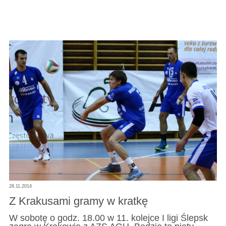
28.11.2014
Z Krakusami gramy w kratkę
W sobotę o godz. 18.00 w 11. kolejce I ligi Ślepsk