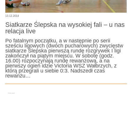
13.12.2014
Siatkarze Ślepska na wysokiej fali – u nas
relacja live
Po fatalnym początku, a w następnie po serii
sześciu ligowych (dwóch pucharowych) zwycięstw
siatkarze Ślepska pierwszą rundę rozgrywek I ligi
zakończył na piątym miejscu. W sobotę (godz.
16.00) rozpoczynają rundę rewanżową, a na
pierwszy ogień idzie Victoria WSZ Wałbrzych, z
którą przegrali u siebie 0:3. Nadszedł czas
rewanżu…