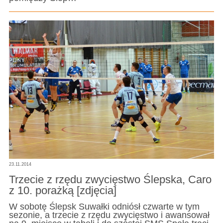
23.11.2014
Trzecie z rzędu zwycięstwo Ślepska, Caro
z 10. porażką [zdjęcia]
W sobotę Ślepsk Suwałki odniósł czwarte w tym
sezonie, a trzecie z rzędu zwycięstwo i awansował