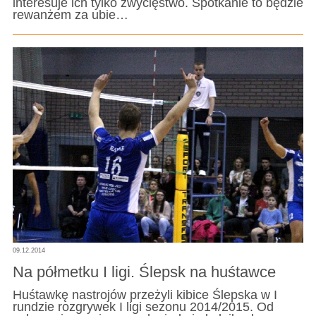
interesuje ich tylko zwycięstwo. Spotkanie to będzie
rewanżem za ubie…
09.12.2014
Na półmetku I ligi. Ślepsk na huśtawce
Huśtawkę nastrojów przeżyli kibice Ślepska w I
rundzie rozgrywek I ligi sezonu 2014/2015. Od