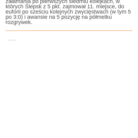
załamania po pierwszych siedmiu kolejkach, w
których Ślepsk z 5 pkt. zajmował 11. miejsce, do
euforii po sześciu kolejnych zwycięstwach (w tym 5
po 3:0) i awansie na 5 pozycję na półmetku
rozgrywek.