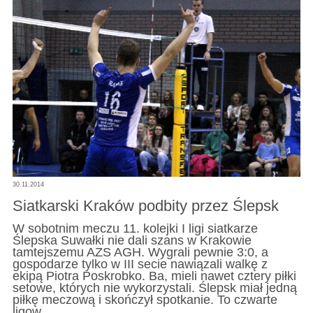
30.11.2014
Siatkarski Kraków podbity przez Ślepsk
W sobotnim meczu 11. kolejki I ligi siatkarze
Ślepska Suwałki nie dali szans w Krakowie
tamtejszemu AZS AGH. Wygrali pewnie 3:0, a
gospodarze tylko w III secie nawiązali walkę z
ekipą Piotra Poskrobko. Ba, mieli nawet cztery piłki
setowe, których nie wykorzystali. Ślepsk miał jedną
piłkę meczową i skończył spotkanie. To czwarte
ligow…