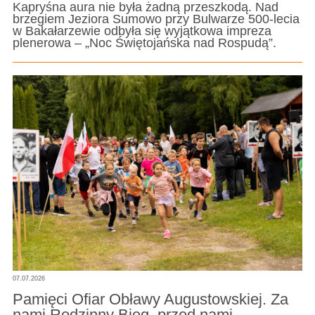
Kapryśna aura nie była żadną przeszkodą. Nad
brzegiem Jeziora Sumowo przy Bulwarze 500-lecia
w Bakałarzewie odbyła się wyjątkowa impreza
plenerowa – „Noc Świętojańska nad Rospudą”.
07.07.2026
Pamięci Ofiar Obławy Augustowskiej. Za
nami Rodzinny Bieg, przed nami