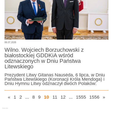
06.07.2026
Wilno. Wojciech Borzuchowski z
białostockiej GDDKiA wśród
odznaczonych w Dniu Państwa
Litewskiego
Prezydent Litwy Gitanas Nausėda, 6 lipca, w Dniu
Państwa Litewskiego (Koronacji Króla Mendoga) i
Dniu Hymnu Litwy odznaczył dwóch Polaków:
«
1
2
...
8
9
10
11
12
...
1555
1556
»